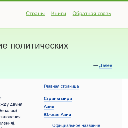
Страны
Книги
Обратная связь
е политических
—
Далее
Главная страница
л
Страны мира
между двумя
Азия
Непалом)
Южная Азия
лкновения.
ления).
Официальное название