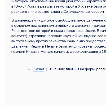
Фактором, обусловившим изоляционистский характер по
в Южной Азии, в результате которой в XIX веке была о
резидента — в соответствии с Сегаульским договором.
В дальнейшем индийское освободительное движение су
в основном под влиянием индийского движения гражда
Рана, центром которой и стала территория Индии. В са
конгресс) отразилось влияние крупнейшей индийского 
выступавшему против семейства Рана, было предостав
давлением Индии в Непале были инициированы процесс
позиции Индии в Непале началась демократизация в 19
←
Назад
| Внешние влияния на формирован