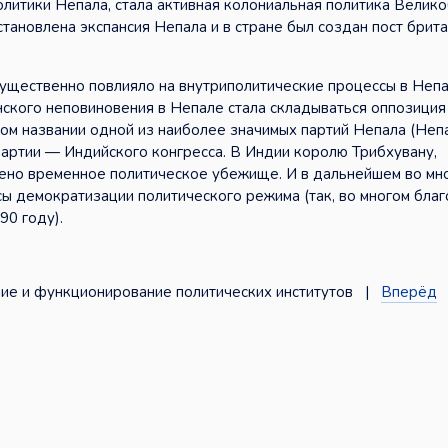
литики Непала, стала активная колониальная политика Велик
становлена экспансия Непала и в стране был создан пост брит
щественно повлияло на внутриполитические процессы в Непа
нского неповиновения в Непале стала складываться оппозици
мом названии одной из наиболее значимых партий Непала (Неп
партии — Индийского конгресса. В Индии королю Трибхувану,
лено временное политическое убежище. И в дальнейшем во мн
ы демократизации политического режима (так, во многом бла
90 году).
ие и функционирование политических институтов |
Вперёд