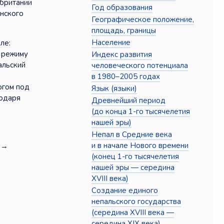
обритании
Год образования
анского
Географическое положение,
площадь, границы
Население
ле:
я режиму
Индекс развития
альский
человеческого потенциала
в 1980–2005 годах
огом под
Язык (языки)
годаря
Древнейший период
(до конца 1-го тысячелетия
нашей эры)
Непал в Средние века
и в начале Нового времени
→
(конец 1-го тысячелетия
нашей эры — середина
XVIII века)
Создание единого
непальского государства
(середина XVIII века —
середина XIX века)