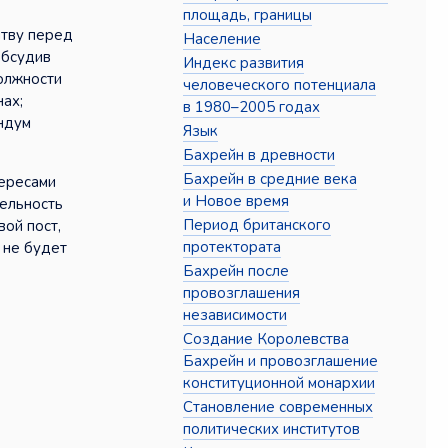
площадь, границы
ятву перед
Население
обсудив
Индекс развития
олжности
человеческого потенциала
ах;
в 1980–2005 годах
ндум
Язык
Бахрейн в древности
Бахрейн в средние века
тересами
и Новое время
тельность
Период британского
ой пост,
протектората
 не будет
Бахрейн после
провозглашения
независимости
Создание Королевства
Бахрейн и провозглашение
конституционной монархии
Становление современных
политических институтов