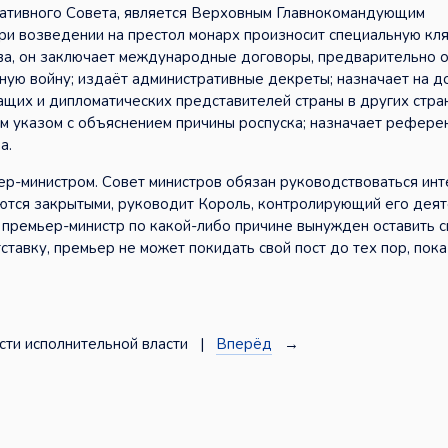
тативного Совета, является Верховным Главнокомандующим
и возведении на престол монарх произносит специальную кл
тва, он заключает международные договоры, предварительно 
ную войну; издаёт административные декреты; назначает на д
щих и дипломатических представителей страны в других стран
им указом с объяснением причины роспуска; назначает рефере
а.
ьер-министром. Совет министров обязан руководствоваться ин
яются закрытыми, руководит Король, контролирующий его дея
 премьер-министр по какой-либо причине вынужден оставить св
ставку, премьер не может покидать свой пост до тех пор, пока
ти исполнительной власти |
Вперёд
→