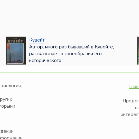
Кувейт
Автор, много раз бывавший в Кувейте,
рассказывает о своеобразии его
исторического ...
оциология,
Глав
других
Предст
оторыми
п
интерес
едении
нформации.