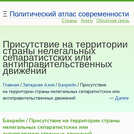
Ξ
Политический атлас современности
Страны
Книги
Обратная связь
Присутствие на территории
страны нелегальных
сепаратистских или
антиправительственных
движений
Главная
/
Западная Азия
/
Бахрейн
/ Присутствие
на территории страны нелегальных сепаратистских или
антиправительственных движений
—
Далее
Бахрейн / Присутствие на территории страны
нелегальных сепаратистских или
антиправительственных движений