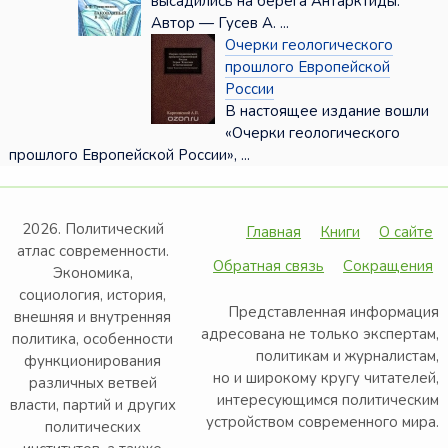
высадились на берега Антарктиды.
Автор — Гусев А. ...
Очерки геологического
прошлого Европейской
России
В настоящее издание вошли
«Очерки геологического
прошлого Европейской России», ...
2026. Политический
Главная
Книги
О сайте
атлас современности.
Обратная связь
Сокращения
Экономика,
социология, история,
Представленная информация
внешняя и внутренняя
адресована не только экспертам,
политика, особенности
политикам и журналистам,
функционирования
но и широкому кругу читателей,
различных ветвей
интересующимся политическим
власти, партий и других
устройством современного мира.
политических