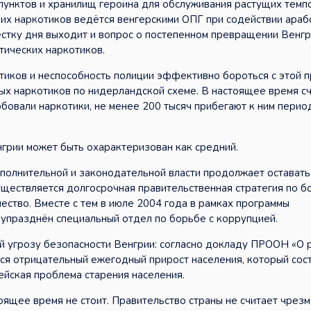
пунктов и хранилищ героина для обслуживания растущих темп
ких наркотиков ведётся венгерскими ОПГ при содействии араб
вестку дня выходит и вопрос о постепенном превращении Венг
тических наркотиков.
тиков и неспособность полиции эффективно бороться с этой 
х наркотиков по нидерландской схеме. В настоящее время сч
бовали наркотики, не менее 200 тысяч прибегают к ним перио
грии может быть охарактеризован как средний.
полнительной и законодательной власти продолжает оставать
ществляется долгосрочная правительственная стратегия по б
ество. Вместе с тем в июле 2004 года в рамках программы
упразднён специальный отдел по борьбе с коррупцией.
й угрозу безопасности Венгрии: согласно докладу ПРООН «О 
ся отрицательный ежегодный прирост населения, который сос
ейская проблема старения населения.
ящее время не стоит. Правительство страны не считает чрез