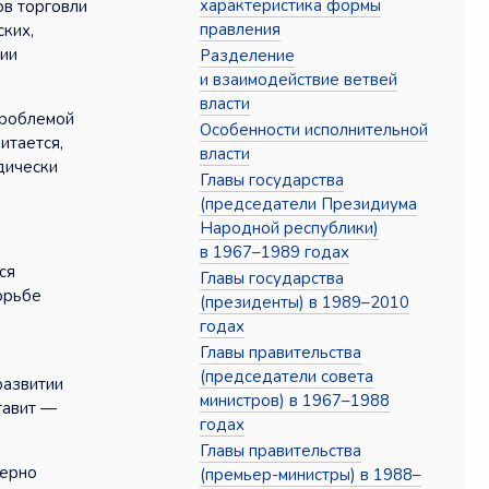
характеристика формы
ов торговли
правления
ских,
рии
Разделение
и взаимодействие ветвей
власти
проблемой
Особенности исполнительной
итается,
власти
дически
Главы государства
(председатели Президиума
Народной республики)
в 1967–1989 годах
ся
Главы государства
орьбе
(президенты) в 1989–2010
годах
Главы правительства
(председатели совета
развитии
министров) в 1967–1988
тавит —
годах
Главы правительства
мерно
(премьер-министры) в 1988–