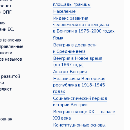
площадь, границы
ронет.
Население
и ОПГ.
Индекс развития
ная
человеческого потенциала
ами ЕС.
в Венгрии в 1975–2000 годах
Язык
в (включая
Венгрия в древности
аправленные
и Средние века
вности
Венгрия в Новое время
ов навыков
(до 1867 года)
Австро-Венгрия
 развитой
Независимая Венгерская
ки
республика в 1918–1945
авляют
годах
Социалистический период
истории Венгрии
Венгрия в конце XX — начале
XXI века
новная
Конституционные основы,