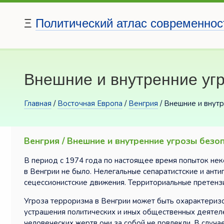
Ξ
Политический атлас современнос
Внешние и внутренние угр
Главная
/
Восточная Европа
/
Венгрия
/ Внешние и внут
Венгрия / Внешние и внутренние угрозы безо
В период с 1974 года по настоящее время попыток нек
в Венгрии не было. Нелегальные сепаратистские и анти
сецессионистские движения. Территориальные претензи
Угроза терроризма в Венгрии может быть охарактеризо
устрашения политических и иных общественных деятеле
человеческих жертв они за собой не повлекли. В слу