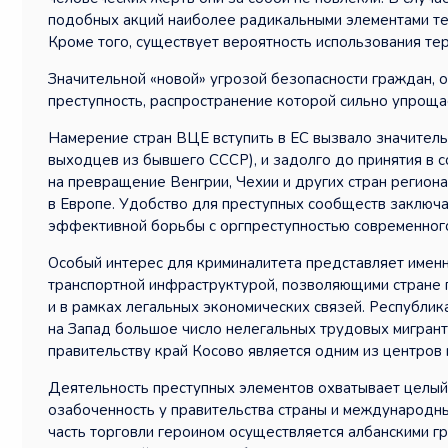
подобных акций наиболее радикальными элементами тех 
Кроме того, существует вероятность использования те
Значительной «новой» угрозой безопасности граждан, 
преступность, распространение которой сильно упроща
Намерение стран ВЦЕ вступить в ЕС вызвало значитель
выходцев из бывшего СССР), и задолго до принятия в 
на превращение Венгрии, Чехии и других стран регион
в Европе. Удобство для преступных сообществ заключа
эффективной борьбы с оргпреступностью современного
Особый интерес для криминалитета представляет именн
транспортной инфраструктурой, позволяющими стране п
и в рамках легальных экономических связей. Республик
на Запад большое число нелегальных трудовых мигрант
правительству край Косово является одним из центров
Деятельность преступных элементов охватывает целы
озабоченность у правительства страны и международны
часть торговли героином осуществляется албанскими г