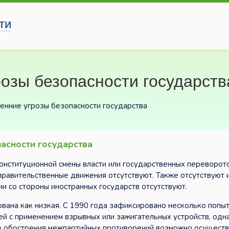
ти
озы безопасности государств
ренние угрозы безопасности государства
пасности государства
онституционной смены власти или государственных переворот
правительственные движения отсутствуют. Также отсутствуют 
и со стороны иностранных государств отсутствуют.
вана как низкая. С 1990 года зафиксировано несколько попы
й с применением взрывных или зажигательных устройств, одн
чае обострения межпартийных противоречий возможно осущест