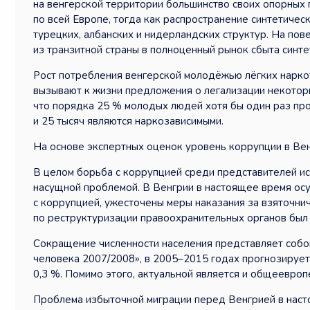
на венгерской территории большинство своих опорных 
по всей Европе, тогда как распространение синтетичес
турецких, албанских и нидерландских структур. На по
из транзитной страны в полноценный рынок сбыта синте
Рост потребления венгерской молодёжью лёгких нарко
вызывают к жизни предложения о легализации некоторы
что порядка 25 % молодых людей хотя бы один раз про
и 25 тысяч являются наркозависимыми.
На основе экспертных оценок уровень коррупции в Вен
В целом борьба с коррупцией среди представителей ис
насущной проблемой. В Венгрии в настоящее время осу
с коррупцией, ужесточены меры наказания за взяточнич
по реструктуризации правоохранительных органов был 
Сокращение численности населения представляет собо
человека 2007/2008», в 2005–2015 годах прогнозирует
0,3 %. Помимо этого, актуальной является и общеевроп
Проблема избыточной миграции перед Венгрией в насто