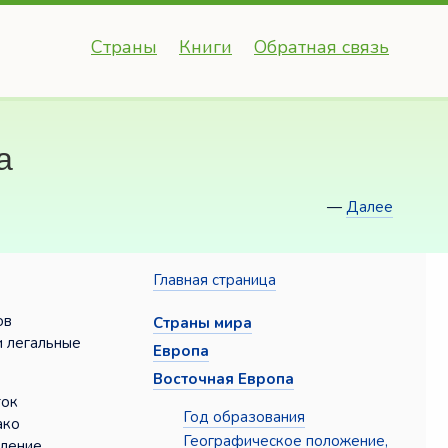
Страны
Книги
Обратная связь
а
—
Далее
Главная страница
ов
Страны мира
и легальные
Европа
Восточная Европа
ток
Год образования
ако
Географическое положение,
вление