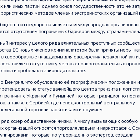
или иных партий, однако основ государственности это не зат
ррористических методов членами экстремистских организаций 
общества и государства является международная организован
ется отсутствием пограничных барьеров между странами-член
ный интерес у целого ряда влиятельных преступных сообщест
состав ЕС новых членов криминалитетом были приняты меры, н
а в своеобразные плацдармы для расширения незаконной акти
лось также в отсутствии у местных правоохранительных орган
 типа и пробелах в законодательстве.
о Венгрия, что обусловлено её географическим положением и
ретендовать на статус важнейшего центра транзита и логисти
а граничит с Украиной и Румынией, которые традиционно пост
ов, а также с Сербией, где неподконтрольный центральному
 нелегальной торговли наркотиками и оружием.
й ряд сфер общественной жизни. К числу вызывающих особую
х организаций относятся торговля людьми и наркотрафик. Ос
руппировками, которые, по утверждению экспертов, создали