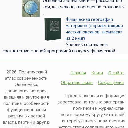
Основная задача книги — рассказать о
том, как человек постепенно становится
...
Физическая география
материков (с прилегающими
частями океанов) (комплект
из 2 книг)
Учебник составлен в
соответствии с новой программой по курсу физической ...
2026. Политический
Главная
Книги
О сайте
атлас современности.
Обратная связь
Сокращения
Экономика,
социология, история,
Представленная информация
внешняя и внутренняя
адресована не только экспертам,
политика, особенности
политикам и журналистам,
функционирования
но и широкому кругу читателей,
различных ветвей
интересующимся политическим
власти, партий и других
устройством современного мира.