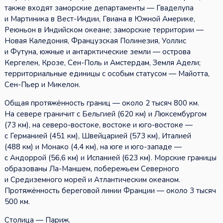
также входят заморские департаменты — Гваделупа
и Мартиника в Вест-Индии, Гвиана в Южной Америке,
Реюньон в Индийском океане; заморские территории —
Новая Каледония, Французская Полинезия, Уоллис
и Футуна, южные и антарктические земли — острова
Кергелен, Крозе, Сен-Поль и Амстердам, Земля Адели;
территориальные единицы с особым статусом — Майотта,
Сен-Пьер и Микелон.
Общая протяжённость границ — около 2 тысяч 800 км.
На севере граничит с Бельгией (620 км) и Люксембургом
(73 км), на северо-востоке, востоке и юго-востоке —
с Германией (451 км), Швейцарией (573 км), Италией
(488 км) и Монако (4,4 км), на юге и юго-западе —
с Андоррой (56,6 км) и Испанией (623 км). Морские границы
образованы Ла-Маншем, побережьем Северного
и Средиземного морей и Атлантическим океаном.
Протяжённость береговой линии Франции — около 3 тысяч
500 км.
Столица — Париж.