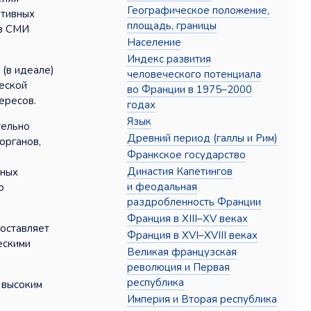
Географическое положение,
ативных
площадь, границы
 в СМИ
Население
Индекс развития
(в идеале)
человеческого потенциала
еской
во Франции в 1975–2000
ересов.
годах
Язык
тельно
Древний период (галлы и Рим)
органов,
Франкское государство
Династия Капетингов
зных
и феодальная
о
раздробленность Франции
Франция в XIII–XV веках
 оставляет
Франция в XVI–XVIII веках
ескими
Великая французская
революция и Первая
республика
 высоким
Империя и Вторая республика