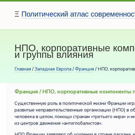
Ξ
Политический атлас современнос
НПО, корпоративные комп
и группы влияния
Главная
/
Западная Европа
/
Франция
/ НПО, корпоратив
Франция / НПО, корпоративные компоненты п
Существенную роль в политической жизни Франции иг
развитые неправительственные организации (НПО) в об
человека в целом, помощи странам «третьего мира» и 
из центров движения «антиглобалистов».
НПО Франции заявляют об усилении в стране расизма, 