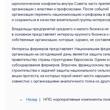
идеологические конфликты внутри Совета часто препя
организации с властями и профсоюзами. После событий 
организации пережить национализацию и реформы в с
и сохраниться в качестве влиятельной группы интересов
Владельцы предприятий среднего и малого бизнеса не 
в основном представляет интересы крупного бизнеса и я
собственные организации, которые, однако, не составл
Интересы фермеров представляет Национальная феде
организации на сегодняшний день является защита сел
правительству страны структурами Евросоюза. Одним и
субсидирования фермеров. Впрочем, французскому пра
строительства и задачей защиты национального сельс
акции протеста, на которых порой имеет место наруше
совместно с организациями аналогичного толка из други
←
Назад
| НПО, корпоративные компоненты полит