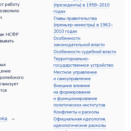
ют работу
(президенты) в 1959–2010
позволило
годах
и,
Главы правительства
(премьер-министры) в 1962–
2010 годах
 как НСФР
Особенности
овывать
законодательной власти
Особенности судебной власти
Территориально-
мых
государственное устройство
щение
Местное управление
вропейского
и самоуправление
рганизует
Внешние влияния
тся
на формирование
и функционирование
политических институтов
Конфликты и расколы
рёд
→
Официальная идеология,
идеологические расколы