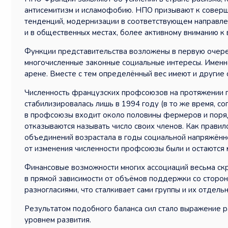
антисемитизм и исламофобию. НПО призывают к соверш
тенденций, модернизации в соответствующем направле
и в общественных местах, более активному вниманию к
Функции представительства возложены в первую очере
многочисленные законные социальные интересы. Именн
арене. Вместе с тем определённый вес имеют и другие
Численность французских профсоюзов на протяжении п
стабилизировалась лишь в 1994 году (в то же время, с
в профсоюзы входит около половины фермеров и поряд
отказываются называть число своих членов. Как прави
объединений возрастала в годы социальной напряжённо
от изменения численности профсоюзы были и остаются
Финансовые возможности многих ассоциаций весьма скр
в прямой зависимости от объёмов поддержки со сторон
разногласиями, что сталкивает сами группы и их отдел
Результатом подобного баланса сил стало выражение ра
уровнем развития.