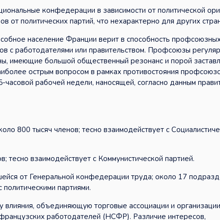
иональные конфедерации в зависимости от политической ори
в от политических партий, что нехарактерно для других стра
особное население Франции верит в способность профсоюзны
ов с работодателями или правительством. Профсоюзы регуля
аны, имеющие большой общественный резонанс и порой заста
аиболее острым вопросом в рамках противостояния профсоюз
5-часовой рабочей недели, наносящей, согласно данным правит
оло 800 тысяч членов; тесно взаимодействует с Социалистич
; тесно взаимодействует с Коммунистической партией.
вшейся от Генеральной конфедерации труда; около 17 подраз
с политическими партиями.
у влияния, объединяющую торговые ассоциации и организаци
 французских работодателей (НСФР). Различие интересов,