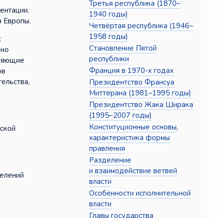
Третья республика (1870–
ентации.
1940 годы)
н Европы.
Четвёртая республика (1946–
1958 годы)
х
Становление Пятой
рно
республики
вляющие
Франция в 1970-х годах
ов
ельства,
Президентство Франсуа
Миттерана (1981–1995 годы)
Президентство Жака Ширака
(1995–2007 годы)
Конституционные основы,
еской
характеристика формы
правления
Разделение
и взаимодействие ветвей
делений
власти
Особенности исполнительной
власти
и
Главы государства