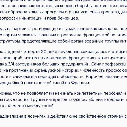
енствованию законодательных основ борьбы против этих нег
нии образовательных программ страны, усилению пропаганды
 вопросам иммиграции и прав беженцев.
дь на партии, агрегирующие и выражающие как можно полнее 
о партии являются главными игроками на французской политич
 структуры, представляющие собой организованные группы инт
оследней четверти XX веке неуклонно сокращалась и относи
огласно приблизительным оценкам французских статистических 
ка 3/4 сотрудников больших предприятий) . Сами профсоюзы
ло, на протяжении французской истории, численность профсою
сти и снижалась в периоды стабильности. Впрочем, независим
 мощнейшей политической силой во Франции.
омны, что не позволяет им нанимать компетентный персонал и
ы государства. Группы интересов также ослаблены идеологич
ьные элементы между собой.
дикализма в лозунгах и действиях, не свойственное странам с