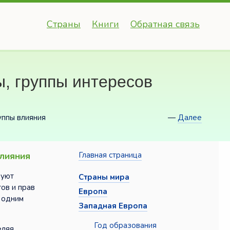
Страны
Книги
Обратная связь
, группы интересов
уппы влияния
—
Далее
влияния
Главная страница
вуют
Страны мира
ов и прав
Европа
 одним
Западная Европа
Год образования
еляя