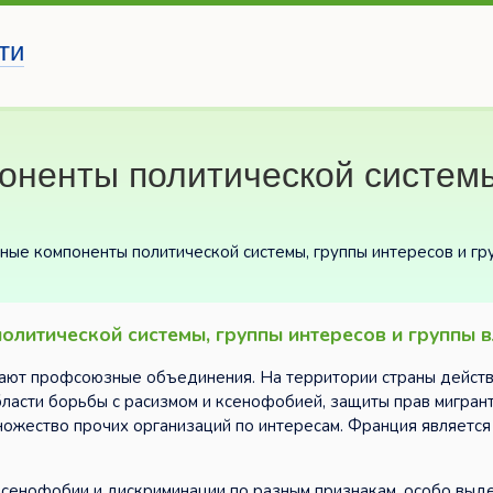
ти
оненты политической системы
ные компоненты политической системы, группы интересов и гр
олитической системы, группы интересов и группы 
рают профсоюзные объединения. На территории страны дейст
ласти борьбы с расизмом и ксенофобией, защиты прав мигрант
множество прочих организаций по интересам. Франция является
ксенофобии и дискриминации по разным признакам, особо выд