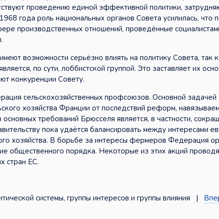
тствуют проведению единой эффективной политики, затрудня
1968 года роль национальных органов Совета усилилась, что 
фере производственных отношений, проведённые социалистам
.
имеют возможности серьёзно влиять на политику Совета, так
вляется, по сути, лоббистской группой. Это заставляет их осн
яют конкуренции Совету.
рация сельскохозяйственных профсоюзов. Основной задачей
ьского хозяйства Франции от последствий реформ, навязывае
з основных требований Брюсселя является, в частности, сокра
вительству пока удаётся балансировать между интересами е
кого хозяйства. В борьбе за интересы фермеров Федерация о
ние общественного порядка. Некоторые из этих акций проводя
х стран ЕС.
ической системы, группы интересов и группы влияния |
Впе