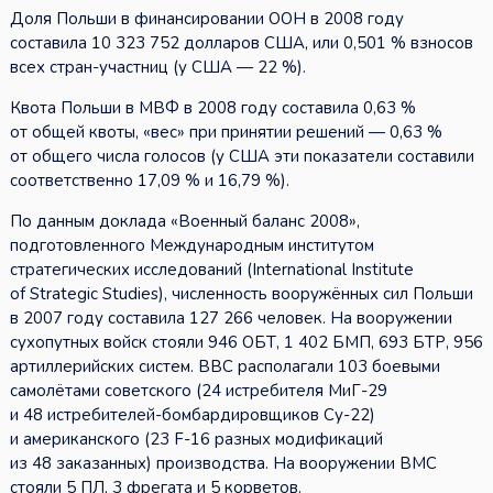
Доля Польши в финансировании ООН в 2008 году
составила 10 323 752 долларов США, или 0,501 % взносов
всех стран-участниц (у США — 22 %).
Квота Польши в МВФ в 2008 году составила 0,63 %
от общей квоты, «вес» при принятии решений — 0,63 %
от общего числа голосов (у США эти показатели составили
соответственно 17,09 % и 16,79 %).
По данным доклада «Военный баланс 2008»,
подготовленного Международным институтом
стратегических исследований (International Institute
of Strategic Studies), численность вооружённых сил Польши
в 2007 году составила 127 266 человек. На вооружении
сухопутных войск стояли 946 ОБТ, 1 402 БМП, 693 БТР, 956
артиллерийских систем. ВВС располагали 103 боевыми
самолётами советского (24 истребителя МиГ-29
и 48 истребителей-бомбардировщиков Су-22)
и американского (23 F-16 разных модификаций
из 48 заказанных) производства. На вооружении ВМС
стояли 5 ПЛ, 3 фрегата и 5 корветов.