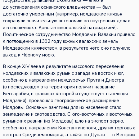
государства, длившийся около века — вплоть
до установления османского владычества — был
достаточно умеренным (например, молдавские князья
сохраняли значительную автономию во внутренних делах
и в сношениях с Константинопольской патриархией).
Политическое сотрудничество Молдовы и Валахии привело
к поглощению в 1392 году южных валахских земель
Молдавским княжеством, в результате чего оно получило
выход к Чёрному морю.
В конце XIV века в результате массового переселения
молдавских и валахских румын с запада на восток и юг,
особенно в направлении междуречья Прута и Днестра
(в последующем эта территория получит название
Бессарабия, в границах которой и существует нынешняя
Молдавия), произошло географическое расширение
Молдовы. Основным занятием для их населения стало
земледелие и скотоводство. С юго-восточных и восточных
румынских равнин (из Молдовы) шло на экспорт зерно,
особенно в направлении Константинополя, других торговых
центров Средиземноморья, а также по Дунаю — в Венгрию