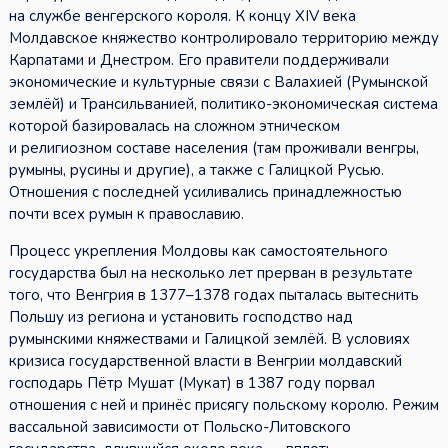
на службе венгерского короля. К концу XIV века
Молдавское княжество контролировало территорию между
Карпатами и Днестром. Его правители поддерживали
экономические и культурные связи с Валахией (Румынской
землёй) и Трансильванией, политико-экономическая система
которой базировалась на сложном этническом
и религиозном составе населения (там проживали венгры,
румыны, русины и другие), а также с Галицкой Русью.
Отношения с последней усиливались принадлежностью
почти всех румын к православию.
Процесс укрепления Молдовы как самостоятельного
государства был на несколько лет прерван в результате
того, что Венгрия в 1377–1378 годах пыталась вытеснить
Польшу из региона и установить господство над
румынскими княжествами и Галицкой землёй. В условиях
кризиса государственной власти в Венгрии молдавский
господарь Пётр Мушат (Мукат) в 1387 году порвал
отношения с ней и принёс присягу польскому королю. Режим
вассальной зависимости от Польско-Литовского