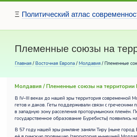
Ξ
Политический атлас современнос
Племенные союзы на тер
Главная
/
Восточная Европа
/
Молдавия
/ Племенные со
Молдавия / Племенные союзы на территории
В IV–III веках до нашей эры территория современной 
гетов и даков. Геты поддерживали связи с греческими
в западную зону расселения проторумынских племён. 
государственное образование Буребисты) появились на
В 57 году нашей эры римляне заняли Тиру (ныне город
её в римскую провинцию (территория нынешней Молдав