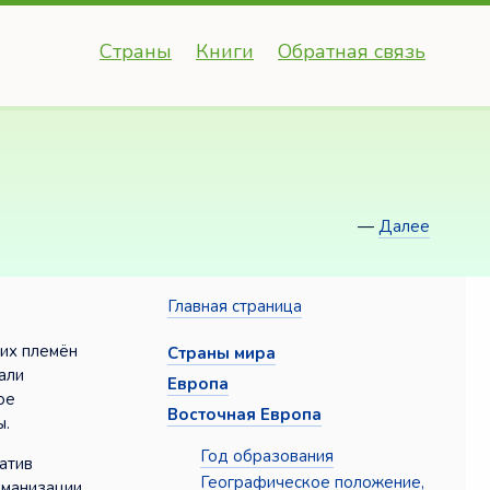
Страны
Книги
Обратная связь
—
Далее
Главная страница
ких племён
Страны мира
али
Европа
ое
Восточная Европа
ы.
Год образования
атив
Географическое положение,
оманизации