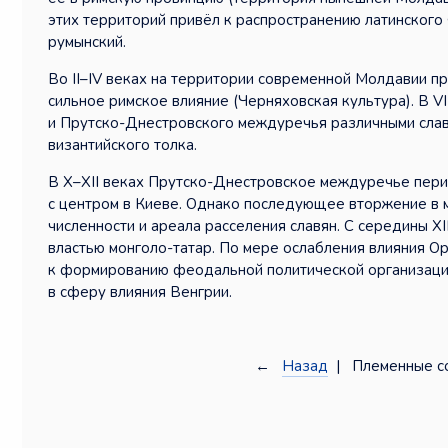
этих территорий привёл к распространению латинского
румынский.
Во II–IV веках на территории современной Молдавии пр
сильное римское влияние (Черняховская культура). В V
и Прутско-Днестровского междуречья различными слав
византийского толка.
В X–XII веках Прутско-Днестровское междуречье пери
с центром в Киеве. Однако последующее вторжение в 
численности и ареала расселения славян. С середины XI
властью монголо-татар. По мере ослабления влияния О
к формированию феодальной политической организации
в сферу влияния Венгрии.
←
Назад
| Племенные с