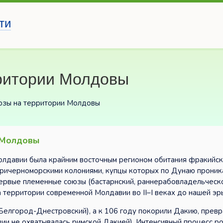
ти
ритории Молдовы
юзы на территории Молдовы
 Молдовы
Молдавии была крайним восточным регионом обитания фракийс
 причерноморскими колониями, купцы которых по Дунаю проник
Первые племенные союзы (бастарнский, раннерабовладельческ
 территории современной Молдавии во II–I веках до нашей эр
 Белгород-Днестровский), а к 106 году покорили Дакию, превр
ии не охватывалась римской Дакией). Интенсивный процесс р