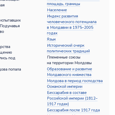
площадь, границы
чая
Население
Индекс развития
 испытавших
человеческого потенциала
, Подунавья
в Молдавии в 1975–2005
тво
годах
Язык
Исторический очерк
арства
политических традиций
ащению
Племенные союзы
ились под
на территории Молдовы
Образование и развитие
дова попала
Молдавского княжества
Молдова в период господства
Османской империи
Бессарабия в составе
Российской империи (1812–
1917 годах)
Бессарабия после 1917 года