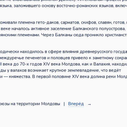
 языка, заложившего основу восточно-романских языков, вклю
оживали племена гето-даков, сарматов, скифов, славян, готов,
I веке началось активное заселение Балканского полуострова
янскими племенами. Через Балканы сюда проникло христианс
одически находилось в сфере влияния древнерусского госуд
междуречье печенегов и половцев привело к заметному сокр
II века до 70-х годов XIV века Молдова, как и Валахия, наход
рды у валахов возникает крупное землевладение, что ведёт
 — княжества. В первой половине XIV века долина реки Мол
оюзы на территории Молдовы |
Вперёд
→