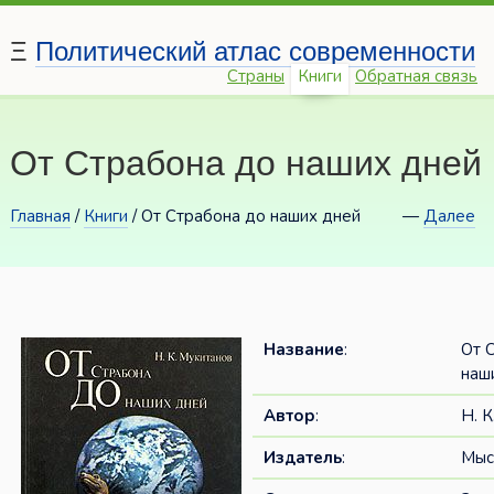
Ξ
Политический атлас современности
Страны
Книги
Обратная связь
От Страбона до наших дней
Главная
/
Книги
/ От Страбона до наших дней
—
Далее
Название
:
От 
наш
Автор
:
Н. 
Издатель
:
Мыс