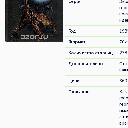
Серия
:
Эво
гео
пре
иде
Год
:
198
Формат
:
70x
Количество страниц
:
238
Дополнительно
:
От 
наш
Цена
:
360 
Описание
:
Как
фор
гео
мыс
ант
вре