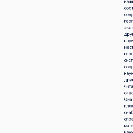
наш
соо
сов
гео
эко
дру
нау
мес
гео
сис
сов
наук
дру
чит
отве
Она
илл
сна
спр
мат
нау