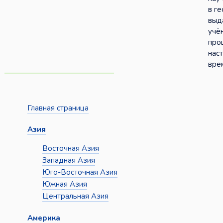
в г
выд
учён
прош
нас
вре
Главная страница
Азия
Восточная Азия
Западная Азия
Юго-Восточная Азия
Южная Азия
Центральная Азия
Америка