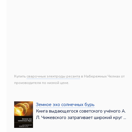
Купить
сварочные электроды ресанта
в Набережных Челнах от
производителя по низкой цене.
Земное эхо солнечных бурь
Книга выдающегося советского учёного А.
Л. Чижевского затрагивает широкий круг ...