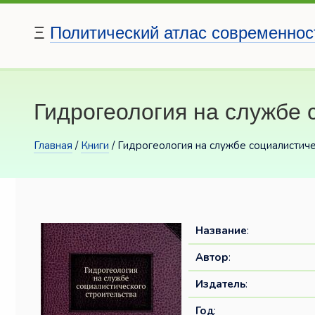
Ξ
Политический атлас современнос
Гидрогеология на службе 
Главная
/
Книги
/ Гидрогеология на службе социалистич
Название
:
Автор
:
Издатель
:
Год
: