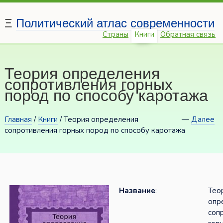
Ξ
Политический атлас современности
Страны
Книги
Обратная связь
Теория определения
сопротивления горных
пород по способу каротажа
Главная
/
Книги
/ Теория определения
—
Далее
сопротивления горных пород по способу каротажа
Название
:
Тео
опр
соп