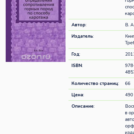
гор
спо
кар
Автор
:
В. А
Издатель
:
Кни
Тре
Год
:
201
ISBN
:
978
485
Количество страниц
:
66
Цена
:
490 
Описание
:
Вос
в о
авт
орф
изд