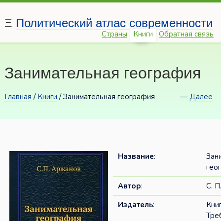
Ξ
Политический атлас современности
Страны
Книги
Обратная связь
Занимательная география
Главная
/
Книги
/ Занимательная география
—
Далее
Название
:
Зан
гео
Автор
:
С. 
Издатель
:
Кни
Тре