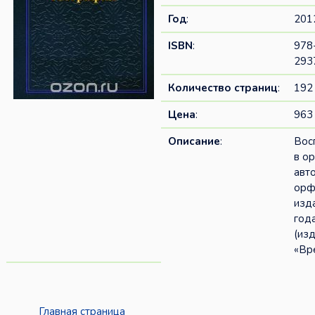
Год
:
201
ISBN
:
978
293
Количество страниц
:
192
Цена
:
963 
Описание
:
Вос
в о
авт
орф
изд
год
(из
«Вр
Главная страница