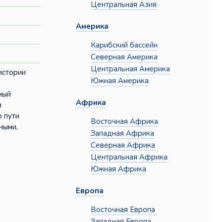
Центральная Азия
Америка
Карибский бассейн
Северная Америка
Центральная Америка
истории
Южная Америка
ный
Африка
и
о пути
Восточная Африка
ными,
Западная Африка
Северная Африка
Центральная Африка
Южная Африка
Европа
Восточная Европа
Западная Европа