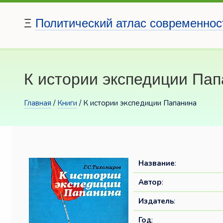
Ξ
Политический атлас современнос
К истории экспедиции Па
Главная
/
Книги
/ К истории экспедиции Папанина
Название
:
Автор
:
Издатель
:
Год
: