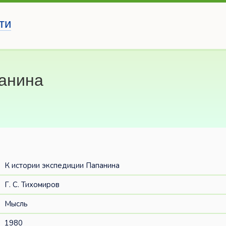
ти
панина
К истории экспедиции Папанина
Г. С. Тихомиров
Мысль
1980