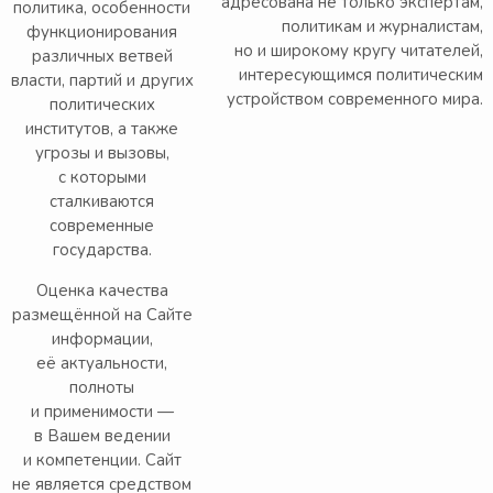
адресована не только экспертам,
политика, особенности
политикам и журналистам,
функционирования
но и широкому кругу читателей,
различных ветвей
интересующимся политическим
власти, партий и других
устройством современного мира.
политических
институтов, а также
угрозы и вызовы,
с которыми
сталкиваются
современные
государства.
Оценка качества
размещённой на Сайте
информации,
её актуальности,
полноты
и применимости —
в Вашем ведении
и компетенции. Сайт
не является средством