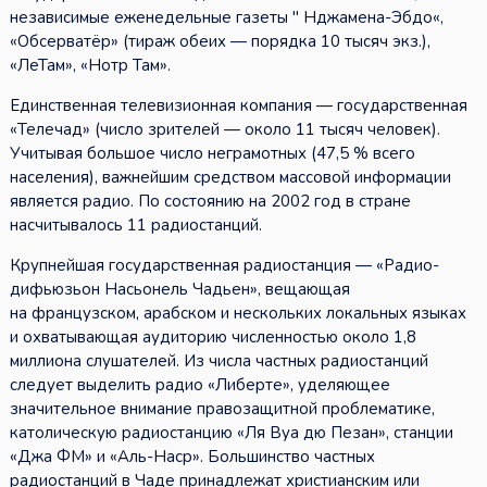
независимые еженедельные газеты " Нджамена-Эбдо«,
«Обсерватёр» (тираж обеих — порядка 10 тысяч экз.),
«ЛеТам», «Нотр Там».
Единственная телевизионная компания — государственная
«Телечад» (число зрителей — около 11 тысяч человек).
Учитывая большое число неграмотных (47,5 % всего
населения), важнейшим средством массовой информации
является радио. По состоянию на 2002 год в стране
насчитывалось 11 радиостанций.
Крупнейшая государственная радиостанция — «Радио-
дифьюзьон Насьонель Чадьен», вещающая
на французском, арабском и нескольких локальных языках
и охватывающая аудиторию численностью около 1,8
миллиона слушателей. Из числа частных радиостанций
следует выделить радио «Либерте», уделяющее
значительное внимание правозащитной проблематике,
католическую радиостанцию «Ля Вуа дю Пезан», станции
«Джа ФМ» и «Аль-Наср». Большинство частных
радиостанций в Чаде принадлежат христианским или