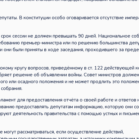
епутаты. В конституции особо оговаривается отсутствие импер
м срок сессии не должен превышать 90 дней. Национальное со
ебованию премьер-министра или по решению большинства депу
и они были приняты в ходе заседания, проходившего за пред
окому кругу вопросов, приведённому в ст. 122 действующей к
обряет решение об объявлении войны. Совет министров долже
ого или осадного положения и не может продлить это положе
 собрания.
ламент для предоставления отчёта о своей работе и ответов 
бованию предоставлять депутатам информацию, которую они со
ируют деятельность правительства с помощью устных и письме
 могут рассматриваться, если осуществление действий,
ельным государственным затратам, а источники компенсации э