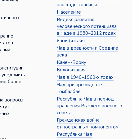
площадь, границы
Население
ативного
Индекс развития
человеческого потенциала
в Чаде в 1980–2012 годах
брание
Язык (языки)
татов.
Чад в древности и Средние
елами
века
Канем-Борну
онституции,
Колонизация
н уведомить
Чад в 1940–1960-х годах
ние более
Чад при президенте
Томбалбае
Республика Чад в период
на вопросы
правления Высшего военного
чтут
совета
нных
Гражданская война
с иностранным компонентом
Республика Чад
тих