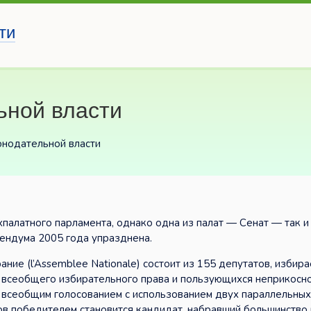
ти
ьной власти
онодательной власти
палатного парламента, однако одна из палат — Сенат — так и
ендума 2005 года упразднена.
ие (l’Assemblee Nationale) состоит из 155 депутатов, избир
е всеобщего избирательного права и пользующихся неприкосн
всеобщим голосованием с использованием двух параллельных 
ов победителем становится кандидат, набравший большинство 