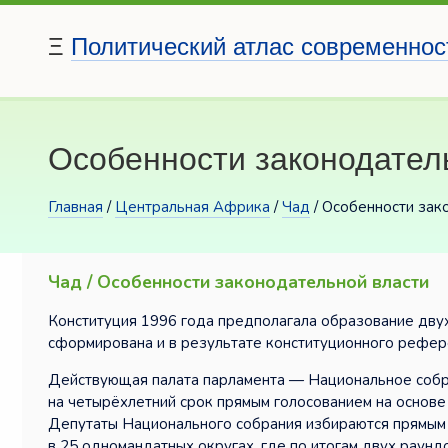
Ξ
Политический атлас современнос
Особенности законодател
Главная
/
Центральная Африка
/
Чад
/ Особенности зак
Чад / Особенности законодательной власти
Конституция 1996 года предполагала образование двух
сформирована и в результате конституционного рефер
Действующая палата парламента — Национальное собран
на четырёхлетний срок прямым голосованием на основ
Депутаты Национального собрания избираются прямым 
в 25 одномандатных округах, где по итогам двух раунд