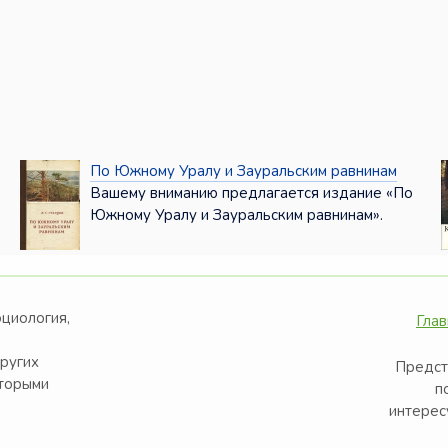
По Южному Уралу и Зауральским равнинам
Вашему вниманию предлагается издание «По
Южному Уралу и Зауральским равнинам».
оциология,
Глав
других
Предст
оторыми
п
интерес