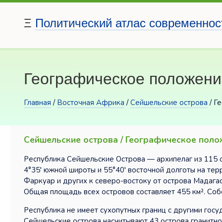
Ξ
Политический атлас современнос
Географическое положени
Главная
/
Восточная Африка
/
Сейшельские острова
/ Г
Сейшельские острова / Географическое поло
Республика Сейшельские Острова — архипелаг из 115 
4°35′ южной широты и 55°40′ восточной долготы на те
Фаркуар и других к северо-востоку от острова Мадагас
Общая площадь всех островов составляет 455 км². Соб
Республика не имеет сухопутных границ с другими гос
Сейшельские острова насчитывают 43 острова гранитн