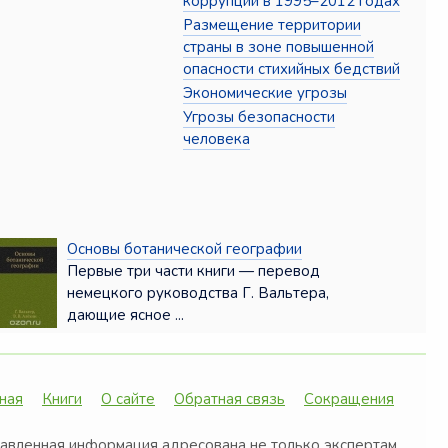
коррупции в 1995–2012 годах
Размещение территории
страны в зоне повышенной
опасности стихийных бедствий
Экономические угрозы
Угрозы безопасности
человека
Основы ботанической географии
Первые три части книги — перевод
немецкого руководства Г. Вальтера,
дающие ясное ...
ная
Книги
О сайте
Обратная связь
Сокращения
авленная информация адресована не только экспертам,