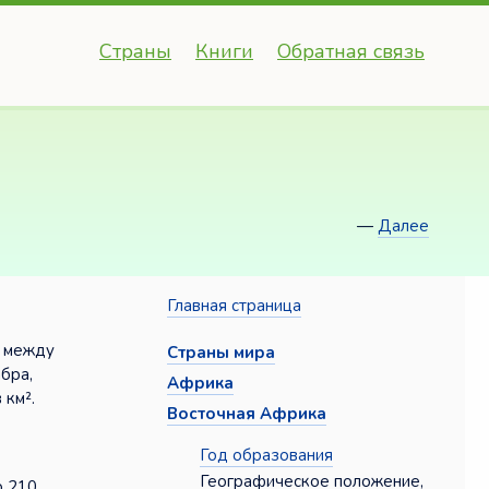
Страны
Книги
Обратная связь
—
Далее
Главная страница
й между
Страны мира
бра,
Африка
 км².
Восточная Африка
Год образования
Географическое положение,
ю 210