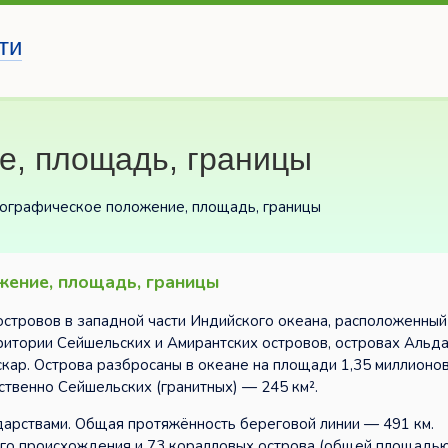
ти
е, площадь, границы
еографическое положение, площадь, границы
жение, площадь, границы
островов в западной части Индийского океана, расположенны
рритории Сейшельских и Амирантских островов, островах Альда
кар. Острова разбросаны в океане на площади 1,35 миллионов
ственно Сейшельских (гранитных) — 245 км².
ударствами. Общая протяжённость береговой линии — 491 км.
ого происхождения и 73 коралловых острова (общей площадь