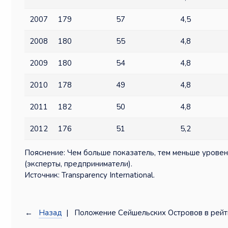
2007
179
57
4,5
2008
180
55
4,8
2009
180
54
4,8
2010
178
49
4,8
2011
182
50
4,8
2012
176
51
5,2
Пояснение: Чем больше показатель, тем меньше уровен
(эксперты, предприниматели).
Источник: Transparency International.
←
Назад
| Положение Сейшельских Островов в рейти