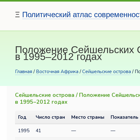
Ξ
Политический атлас современнос
Положение Сейшельских О
в 1995–2012 годах
Главная
/
Восточная Африка
/
Сейшельские острова
/ П
Сейшельские острова / Положение Сейшельск
в 1995–2012 годах
Год
Число стран
Место страны
Показатель
1995
41
—
—