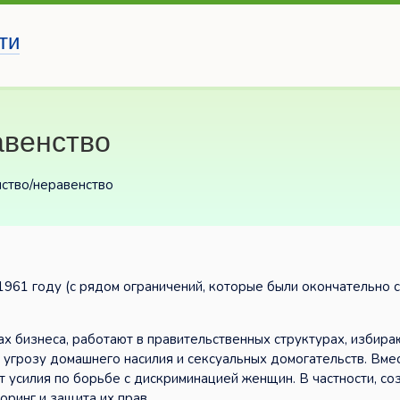
ти
авенство
нство/неравенство
961 году (с рядом ограничений, которые были окончательно 
 бизнеса, работают в правительственных структурах, избира
угрозу домашнего насилия и сексуальных домогательств. Вмес
т усилия по борьбе с дискриминацией женщин. В частности, со
ринг и защита их прав.