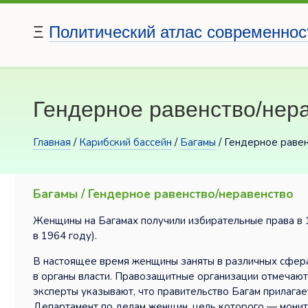
Ξ
Политический атлас современнос
Гендерное равенство/нер
Главная
/
Карибский бассейн
/
Багамы
/ Гендерное раве
Багамы / Гендерное равенство/неравенство
Женщины на Багамах получили избирательные права в 1
в 1964 году).
В настоящее время женщины заняты в различных сферах
в органы власти. Правозащитные организации отмечают 
эксперты указывают, что правительство Багам прилагае
Департамент по делам женщин, цель которого — монито