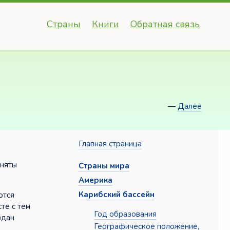
Страны
Книги
Обратная связь
—
Далее
Главная страница
сняты
Страны мира
Америка
Карибский бассейн
ются
те с тем
Год образования
здан
Географическое положение,