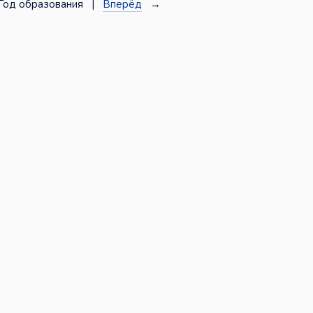
Год образования |
Вперёд
→