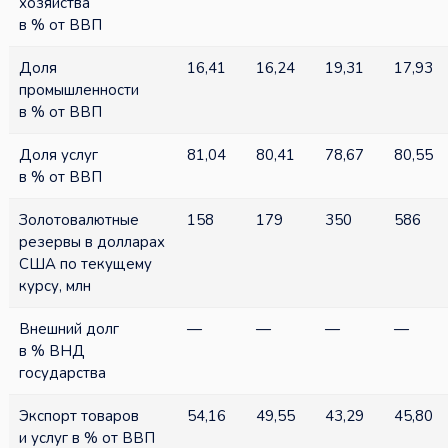
хозяйства
в % от ВВП
Доля
16,41
16,24
19,31
17,93
промышленности
в % от ВВП
Доля услуг
81,04
80,41
78,67
80,55
в % от ВВП
Золотовалютные
158
179
350
586
резервы в долларах
США по текущему
курсу, млн
Внешний долг
—
—
—
—
в % ВНД
государства
Экспорт товаров
54,16
49,55
43,29
45,80
и услуг в % от ВВП