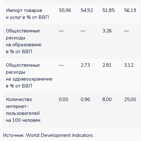
Импорт товаров
55,96
54,92
51,85
56,19
и услуг в % от ВВП
Общественные
—
—
3,26
—
расходы
на образование
в % от ВВП
Общественные
—
2,73
2,81
3,12
расходы
на здравоохранение
в % от ВВП
Количество
0,00
0,96
8,00
25,00
интернет-
пользователей
на 100 человек
Источник: World Development Indicators.