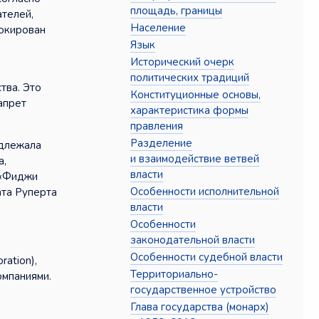
площадь, границы
ателей,
Население
локирован
Язык
Исторический очерк
политических традиций
тва. Это
Конституционные основы,
апрет
характеристика формы
правления
Разделение
адлежала
и взаимодействие ветвей
а,
власти
 «Фиджи
Особенности исполнительной
ата Руперта
власти
Особенности
законодательной власти
Особенности судебной власти
ation),
Территориально-
омпаниями.
государственное устройство
Глава государства (монарх)