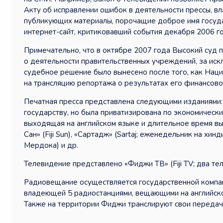
Акту об исправлении ошибок в деятельности прессы, в
публикующих материалы, порочащие доброе имя госуда
интернет-сайт, критиковавший события декабря 2006 го
Примечательно, что в октябре 2007 года Высокий суд
о деятельности правительственных учреждений, за искл
судебное решение было вынесено после того, как Нац
на трансляцию репортажа о результатах его финансово
Печатная пресса представлена следующими изданиями: 
государству, но была приватизирована по экономическим
выходящая на английском языке и длительное время вы
Сан» (Fiji Sun), «Сартадж» (Sartaj; еженедельник на хи
Мердока) и др.
Телевидение представлено «Фиджи ТВ» (Fiji TV; два тел
Радиовещание осуществляется государственной компание
владеющей 5 радиостанциями, вещающими на английско
Также на территории Фиджи транслируют свои передачи