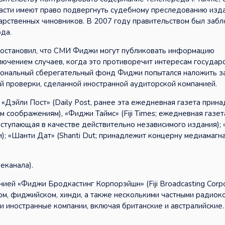
ласти имеют право подвергнуть судебному преследованию изд
рственных чиновников. В 2007 году правительством был заб
да.
 постановил, что СМИ Фиджи могут публиковать информацию
ючением случаев, когда это противоречит интересам государс
иональный сберегательный фонд Фиджи попытался наложить з
й проверки, сделанной иностранной аудиторской компанией.
«Дэйли Пост» (Daily Post, ранее эта ежедневная газета прин
 соображениям), «Фиджи Таймс» (Fiji Times; ежедневная газет
ступающая в качестве действительно независимого издания);
нди); «Шанти Дат» (Shanti Dut; принадлежит концерну медиамагн
еканала).
й «Фиджи Бродкастинг Корпорэйшн» (Fiji Broadcasting Corpor
м, фиджийском, хинди, а также несколькими частными радиок
 иностранные компании, включая британские и австралийские.