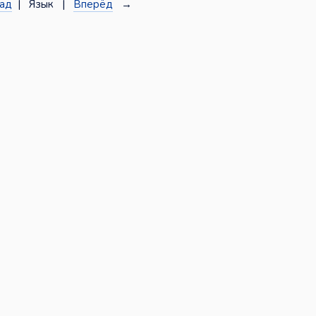
ад
| Язык |
Вперёд
→