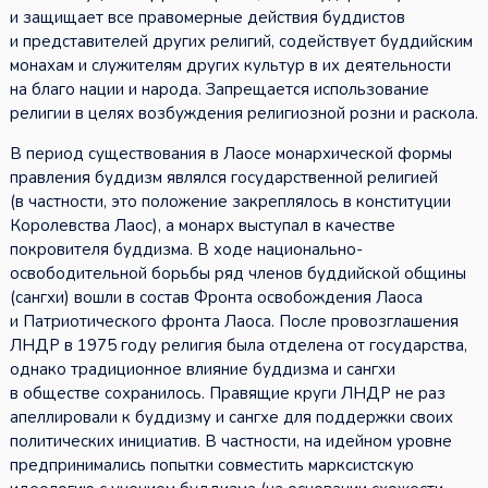
и защищает все правомерные действия буддистов
и представителей других религий, содействует буддийским
монахам и служителям других культур в их деятельности
на благо нации и народа. Запрещается использование
религии в целях возбуждения религиозной розни и раскола.
В период существования в Лаосе монархической формы
правления буддизм являлся государственной религией
(в частности, это положение закреплялось в конституции
Королевства Лаос), а монарх выступал в качестве
покровителя буддизма. В ходе национально-
освободительной борьбы ряд членов буддийской общины
(сангхи) вошли в состав Фронта освобождения Лаоса
и Патриотического фронта Лаоса. После провозглашения
ЛНДР в 1975 году религия была отделена от государства,
однако традиционное влияние буддизма и сангхи
в обществе сохранилось. Правящие круги ЛНДР не раз
апеллировали к буддизму и сангхе для поддержки своих
политических инициатив. В частности, на идейном уровне
предпринимались попытки совместить марксистскую