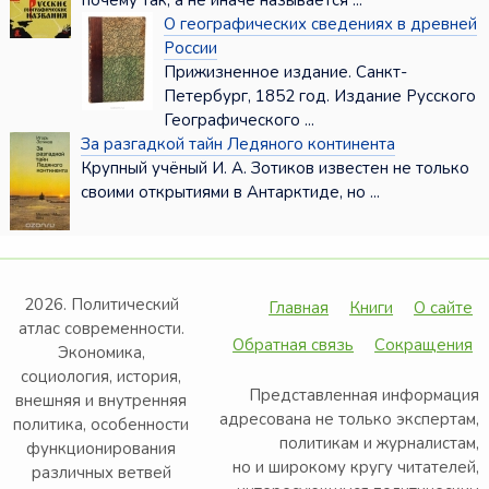
почему так, а не иначе называется ...
О географических сведениях в древней
России
Прижизненное издание. Санкт-
Петербург, 1852 год. Издание Русского
Географического ...
За разгадкой тайн Ледяного континента
Крупный учёный И. А. Зотиков известен не только
своими открытиями в Антарктиде, но ...
2026. Политический
Главная
Книги
О сайте
атлас современности.
Обратная связь
Сокращения
Экономика,
социология, история,
Представленная информация
внешняя и внутренняя
адресована не только экспертам,
политика, особенности
политикам и журналистам,
функционирования
но и широкому кругу читателей,
различных ветвей