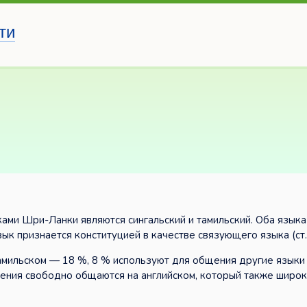
ти
ками Шри-Ланки являются сингальский и тамильский. Оба язык
зык признается конституцией в качестве связующего языка (ст.
амильском — 18 %, 8 % используют для общения другие языки
еления свободно общаются на английском, который также широ