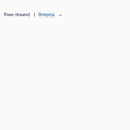
 Язык (языки) |
Вперёд
→