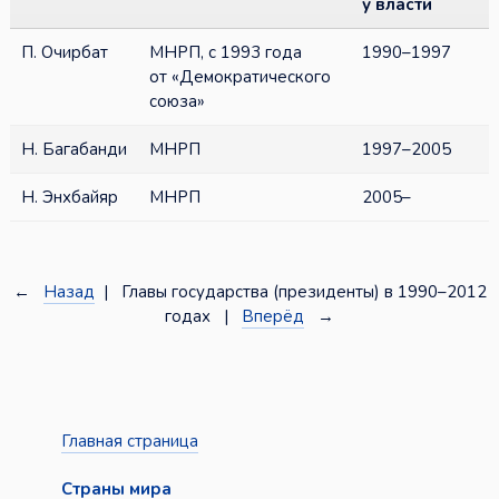
у власти
П. Очирбат
МНРП, с 1993 года
1990–1997
от «Демократического
союза»
Н. Багабанди
МНРП
1997–2005
Н. Энхбайяр
МНРП
2005–
←
Назад
| Главы государства (президенты) в 1990–2012
годах |
Вперёд
→
Главная страница
Страны мира