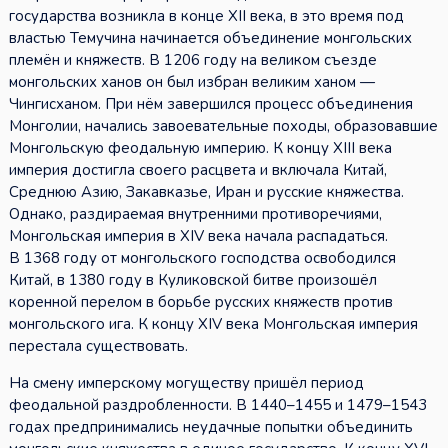
государства возникла в конце XII века, в это время под
властью Темучина начинается объединение монгольских
племён и княжеств. В 1206 году на великом съезде
монгольских ханов он был избран великим ханом —
Чингисханом. При нём завершился процесс объединения
Монголии, начались завоевательные походы, образовавшие
Монгольскую феодальную империю. К концу XIII века
империя достигла своего расцвета и включала Китай,
Среднюю Азию, Закавказье, Иран и русские княжества.
Однако, раздираемая внутренними противоречиями,
Монгольская империя в XIV века начала распадаться.
В 1368 году от монгольского господства освободился
Китай, в 1380 году в Куликовской битве произошёл
коренной перелом в борьбе русских княжеств против
монгольского ига. К концу XIV века Монгольская империя
перестала существовать.
На смену имперскому могуществу пришёл период
феодальной раздробленности. В 1440–1455 и 1479–1543
годах предпринимались неудачные попытки объединить