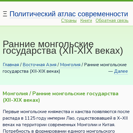
Ξ
Политический атлас современности
Страны
Книги
Обратная связь
Ранние монгольские
государства (XII-XIX веках)
Главная
/
Восточная Азия
/
Монголия
/ Ранние монгольские
государства (XII-XIX веках)
—
Далее
Монголия / Ранние монгольские государства
(XII-XIX веках)
Первые монгольские княжества и ханства появляются после
распада в 1125 году империи Лао, существовавшей в X–XII
веках на территории современных Монголии и Китая.
Потребность в формировании единого монгольского