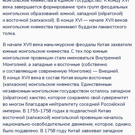
монгольские княжества в единое государство. К концу XVI
века завершается формирование трёх групп феодальных
монгольских образований: южной, западной (ойратской)
и восточной (халхаской). В конце XVI — начале XVII веков
монгольские княжества принимают буддизм ламаистского
толка.
В начале XVII века маньчжурские феодалы Китая захватили
южные монгольские княжества. С тех пор южные
монгольские провинции стали именоваться Внутренней
Монголией, а западные и восточные (собственно
и составляющие современную Монголию) — Внешней.
В конце XVII века в состав Китая вошли восточные
(халхаские) монгольские княжества. Единственным
независимым монгольским государством осталось западное
(ойратское) ханство, которое сохраняло свой суверенитет
во многом благодаря нейтралитету соседней Российской
империи. В 1755–1758 годах в подвластной Китаю
восточной (халхаской) монгольской провинции началось
национально-освободительное движение, которое, однако,
было подавлено. В 1758 году Китай завоевал западное