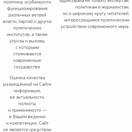
адресована не только экспертам,
политика, особенности
политикам и журналистам,
функционирования
но и широкому кругу читателей,
различных ветвей
интересующимся политическим
власти, партий и других
устройством современного мира.
политических
институтов, а также
угрозы и вызовы,
с которыми
сталкиваются
современные
государства.
Оценка качества
размещённой на Сайте
информации,
её актуальности,
полноты
и применимости —
в Вашем ведении
и компетенции. Сайт
не является средством