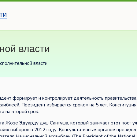
ти
ной власти
исполнительной власти
идент формирует и контролирует деятельность правительства
амблеей. Президент избирается сроком на 5 лет. Конституция
а на второй срок.
та Жозе Эдуарду душ Сантуша, который занимает этот пост у
нтских выборов в 2012 году. Консультативным органом президе
ателя Национальной ассамблеи (The President of the National 