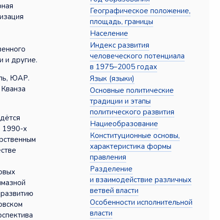
рная
Географическое положение,
изация
площадь, границы
Население
Индекс развития
венного
человеческого потенциала
 и другие.
в 1975–2005 годах
ль, ЮАР.
Язык (языки)
 Кванза
Основные политические
традиции и этапы
политического развития
едётся
Нациеобразование
В 1990-х
Конституционные основы,
арственным
характеристика формы
естве
правления
Разделение
зовых
и взаимодействие различных
лмазной
ветвей власти
 развитию
Особенности исполнительной
ковском
власти
рспектива