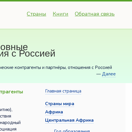
Страны
Книги
Обратная связь
новные
ия с Россией
еские контрагенты и партнёры, отношения с Россией
—
Далее
нтрагенты
Главная страница
Страны мира
итию),
Африка
ствия
Центральная Африка
ународный
оциация
Год образования