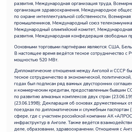
развития, Международная организация труда, Всемир
организация здравоохранения, Международное обществ
по охране интеллектуальной собственности, Всемирная
промышленников, Международный союз телекоммуникац
Международный олимпийский комитет, Международная
развития, Международная конфедерация свободных пр
Основными торговыми партнёрами являются: США, Бельг
В настоящее время ведётся тесное сотрудничество с РФ
мощностью 520 МВт.
Дипломатические отношения между Анголой и СССР был
тесное сотрудничество в экономической, политической
годах был подписан ряд важных двусторонних соглаше
и коммерческим кредитам, предоставленным бывшим СС
по развитию алмазных комплексов двух стран (23.06.19
(23.06.1998); Декларация об основах дружественных о
поездках по дипломатическим и служебным паспортам (
сфере, где с участием российской компании АК «АЛРО
инфраструктур в Анголе. Также ведётся взаимодействие
деле, образовании, здравоохранении. Отношения с Анг