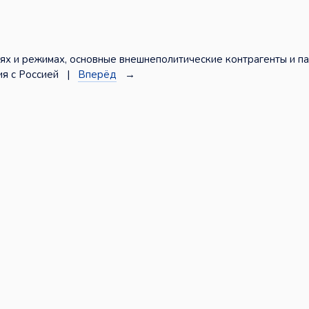
х и режимах, основные внешнеполитические контрагенты и па
ия с Россией |
Вперёд
→