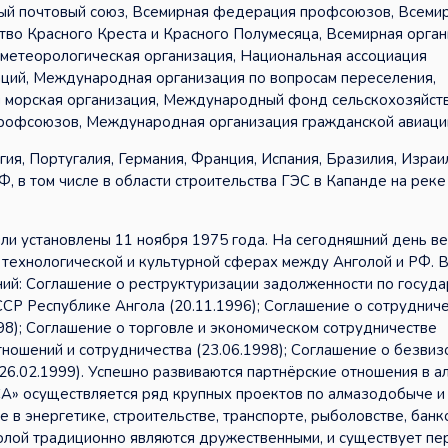
ный почтовый союз, Всемирная федерация профсоюзов, Всеми
о Красного Креста и Красного Полумесяца, Всемирная орган
 метеорологическая организация, Национальная ассоциация
ий, Международная организация по вопросам переселения,
 морская организация, Международный фонд сельскохозяйст
офсоюзов, Международная организация гражданской авиации
ия, Португалия, Германия, Франция, Испания, Бразилия, Израи
, в том числе в области строительства ГЭС в Капанде на реке
и установлены 11 ноября 1975 года. На сегодняшний день в
, технологической и культурной сферах между Анголой и РФ. 
ний: Соглашение о реструктуризации задолженности по госуд
СР Республике Ангола (20.11.1996); Соглашение о сотруднич
98); Соглашение о торговле и экономическом сотрудничестве
тношений и сотрудничества (23.06.1998); Соглашение о безви
26.02.1999). Успешно развиваются партнёрские отношения в а
СА» осуществляется ряд крупных проектов по алмазодобыче и
 в энергетике, строительстве, транспорте, рыболовстве, бан
олой традиционно являются дружественными, и существует пе