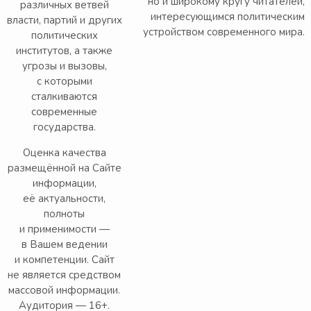
но и широкому кругу читателей,
различных ветвей
интересующимся политическим
власти, партий и других
устройством современного мира.
политических
институтов, а также
угрозы и вызовы,
с которыми
сталкиваются
современные
государства.
Оценка качества
размещённой на Сайте
информации,
её актуальности,
полноты
и применимости —
в Вашем ведении
и компетенции. Сайт
не является средством
массовой информации.
Аудитория — 16+.