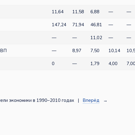
11,64
11,58
6,88
—
—
147,24
71,94
46,81
—
—
—
—
11,02
—
—
ВВП
—
8,97
7,50
10,14
10,
0
—
1,79
4,00
7,0
ели экономики в 1990–2010 годах |
Вперёд
→