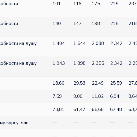
собности
101
119
175
215
237
собности
140
147
198
215
218
собности на душу
1 404
1 544
2 088
2 342
2 4
собности на душу
1 943
1 898
2 355
2 342
2 2
18,60
29,53
22,49
25,59
27,
7,59
9,00
11,82
6,94
8,6
73,81
61,47
65,68
67,48
63,
у курсу, млн
—
—
—
—
—
—
—
—
—
—