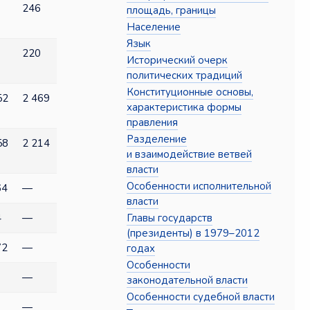
246
площадь, границы
Население
Язык
220
Исторический очерк
политических традиций
Конституционные основы,
52
2 469
характеристика формы
правления
Разделение
58
2 214
и взаимодействие ветвей
власти
Особенности исполнительной
64
—
власти
Главы государств
4
—
(президенты) в 1979–2012
72
—
годах
Особенности
—
законодательной власти
Особенности судебной власти
—