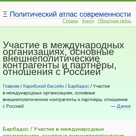
Ξ
Политический атлас современности
Страны
Книги
Обратная связь
Участие в международных
организациях, основные
внешнеполитические
контрагенты и партнёры,
отношения с Россией
Главная
/
Карибский бассейн
/
Барбадос
/ Участие
в международных организациях, основные
внешнеполитические контрагенты и партнёры, отношения
с Россией
—
Далее
Барбадос / Участие в международных
организациях, основные внешнеполитические