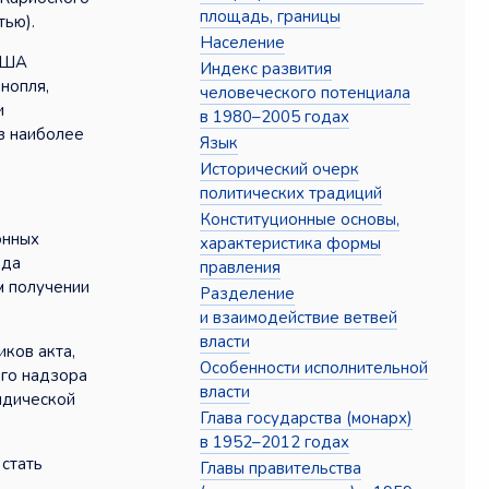
площадь, границы
тью).
Население
 США
Индекс развития
нопля,
человеческого потенциала
и
в 1980–2005 годах
з наиболее
Язык
Исторический очерк
политических традиций
Конституционные основы,
онных
характеристика формы
ода
правления
м получении
Разделение
и взаимодействие ветвей
власти
ков акта,
Особенности исполнительной
ого надзора
власти
идической
Глава государства (монарх)
в 1952–2012 годах
 стать
Главы правительства