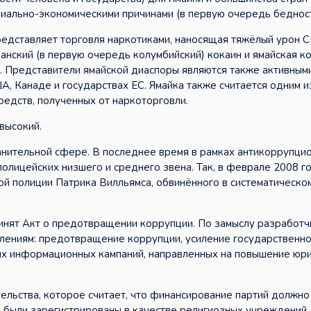
оциально-экономическими причинами (в первую очередь беднос
редставляет торговля наркотиками, наносящая тяжёлый урон
анский (в первую очередь колумбийский) кокаин и ямайская ко
 Представители ямайской диаспоры являются также активным
, Канаде и государствах ЕС. Ямайка также считается одним и
едств, полученных от наркоторговли.
высокий.
анительной сфере. В последнее время в рамках антикоррупци
олицейских низшего и среднего звена. Так, в феврале 2008 г
й полиции Патрика Вилльямса, обвинённого в систематическо
ринят Акт о предотвращении коррупции. По замыслу разработчи
влениям: предотвращение коррупции, усиление государственн
ых информационных кампаний, направленных на повышение юр
ельства, которое считает, что финансирование партий должно
и были зарегистрированы в качестве религиозных учреждений