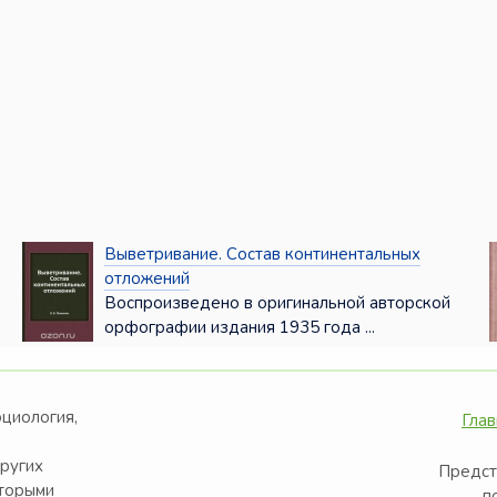
Выветривание. Состав континентальных
отложений
Воспроизведено в оригинальной авторской
орфографии издания 1935 года ...
оциология,
Глав
других
Предст
оторыми
п