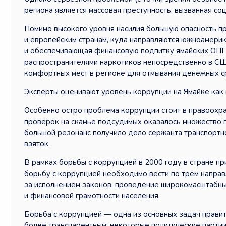
региона является массовая преступность, вызванная с
Помимо высокого уровня насилия большую опасность п
и европейским странам, куда направляются южноамерик
и обеспечивающая финансовую подпитку ямайских ОПГ.
распространителями наркотиков непосредственно в США
комфортных мест в регионе для отмывания денежных ср
Эксперты оценивают уровень коррупции на Ямайке как 
Особенно остро проблема коррупции стоит в правоохр
проверок на скамье подсудимых оказалось множество п
большой резонанс получило дело сержанта транспортно
взяток.
В рамках борьбы с коррупцией в 2000 году в стране п
борьбу с коррупцией необходимо вести по трём напра
за исполнением законов, проведение широкомасштабн
и финансовой грамотности населения.
Борьба с коррупцией — одна из основных задач правит
более транспарентным: некоторые политические парти