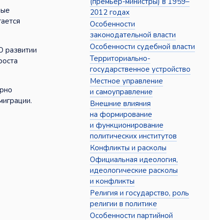
(премьер-министры) в 1959–
ные
2012 годах
гается
Особенности
законодательной власти
Особенности судебной власти
О развитии
Территориально-
роста
государственное устройство
Местное управление
ерно
и самоуправление
миграции.
Внешние влияния
на формирование
и функционирование
политических институтов
Конфликты и расколы
Официальная идеология,
идеологические расколы
и конфликты
Религия и государство, роль
религии в политике
Особенности партийной