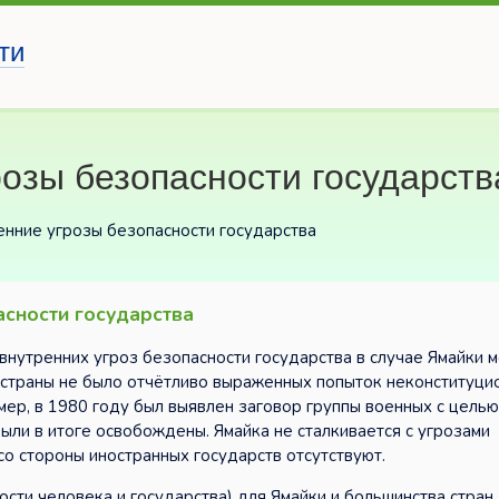
ти
озы безопасности государств
енние угрозы безопасности государства
асности государства
внутренних угроз безопасности государства в случае Ямайки 
 страны не было отчётливо выраженных попыток неконституци
мер, в 1980 году был выявлен заговор группы военных с цель
ыли в итоге освобождены. Ямайка не сталкивается с угрозами
о стороны иностранных государств отсутствуют.
сти человека и государства) для Ямайки и большинства стран