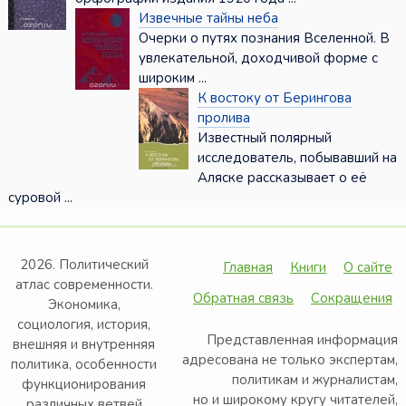
Извечные тайны неба
Очерки о путях познания Вселенной. В
увлекательной, доходчивой форме с
широким ...
К востоку от Берингова
пролива
Известный полярный
исследователь, побывавший на
Аляске рассказывает о её
суровой ...
2026. Политический
Главная
Книги
О сайте
атлас современности.
Обратная связь
Сокращения
Экономика,
социология, история,
Представленная информация
внешняя и внутренняя
адресована не только экспертам,
политика, особенности
политикам и журналистам,
функционирования
но и широкому кругу читателей,
различных ветвей