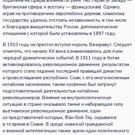
поделена на сферы влияния по реке Тяо Пхрая (к западу —
британская сфера, к востоку — французская). Однако,
играя на противоречиях европейских держав, сиамскому
государству удалось отстоять независимость, в том числе
и благодаря вмешательству России, дипломатические
отношения с которой были установлены в 1897 году.
В 1910 году на престол вступил король Вачиравут. Следует
отметить, что начало XX века ознаменовалось для Азии
чередой драматических событий. В 1911 году в Китае
активизировалось революционное движение, результатом
которого стало падение последней правящей династии
и провозглашение республики. Сиам, с его многочисленным
китайским населением, также косвенно был затронут
подготовительной деятельностью китайских
революционеров. Влияние на внутриполитическую
ситуацию в стране оказывало также и набирающее силу
вьетнамское революционное движение, один
из представителей которых, Фан-бой-Тяу, скрывался
в то время в Сиаме. В среде сиамской гражданской
и военной интеллигенции также зрели идеи политического