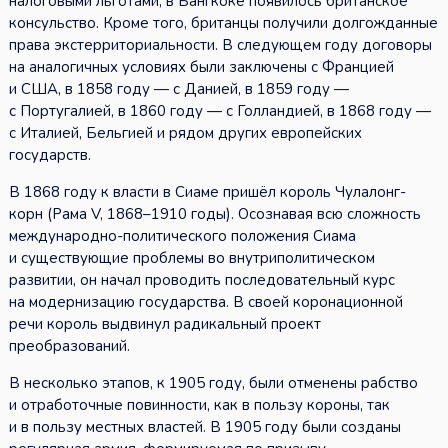
налоговыми льготами, в Бангкоке появилось британское
консульство. Кроме того, британцы получили долгожданные
права экстерриториальности. В следующем году договоры
на аналогичных условиях были заключены с Францией
и США, в 1858 году — с Данией, в 1859 году —
с Португалией, в 1860 году — с Голландией, в 1868 году —
с Италией, Бельгией и рядом других европейских
государств.
В 1868 году к власти в Сиаме пришёл король Чулалонг-
корн (Рама V, 1868–1910 годы). Осознавая всю сложность
международно-политического положения Сиама
и существующие проблемы во внутриполитическом
развитии, он начал проводить последовательный курс
на модернизацию государства. В своей коронационной
речи король выдвинул радикальный проект
преобразований.
В несколько этапов, к 1905 году, были отменены рабство
и отработочные повинности, как в пользу короны, так
и в пользу местных властей. В 1905 году были созданы