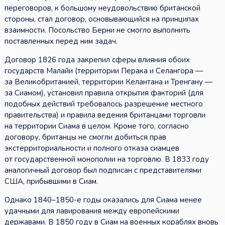
переговоров, к большому неудовольствию британской
стороны, стал договор, основывающийся на принципах
взаимности. Посольство Берни не смогло выполнить
поставленных перед ним задач.
Договор 1826 года закрепил сферы влияния обоих
государств Малайи (территории Перака и Селангора —
за Великобританией, территории Келантана и Тренгану —
за Сиамом), установил правила открытия факторий (для
подобных действий требовалось разрешение местного
правительства) и правила ведения британцами торговли
на территории Сиама в целом. Кроме того, согласно
договору, британцы не смогли добиться прав
экстерриториальности и полного отказа сиамцев
от государственной монополии на торговлю. В 1833 году
аналогичный договор был подписан с представителями
США, прибывшими в Сиам.
Однако 1840–1850-е годы оказались для Сиама менее
удачными для лавирования между европейскими
державами. В 1850 году в Сиам на военных кораблях вновь