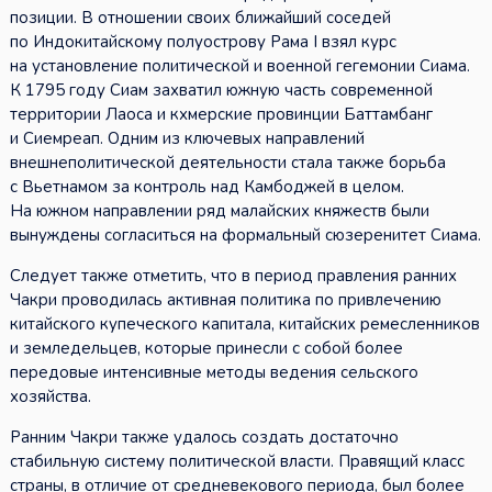
позиции. В отношении своих ближайший соседей
по Индокитайскому полуострову Рама I взял курс
на установление политической и военной гегемонии Сиама.
К 1795 году Сиам захватил южную часть современной
территории Лаоса и кхмерские провинции Баттамбанг
и Сиемреап. Одним из ключевых направлений
внешнеполитической деятельности стала также борьба
с Вьетнамом за контроль над Камбоджей в целом.
На южном направлении ряд малайских княжеств были
вынуждены согласиться на формальный сюзеренитет Сиама.
Следует также отметить, что в период правления ранних
Чакри проводилась активная политика по привлечению
китайского купеческого капитала, китайских ремесленников
и земледельцев, которые принесли с собой более
передовые интенсивные методы ведения сельского
хозяйства.
Ранним Чакри также удалось создать достаточно
стабильную систему политической власти. Правящий класс
страны, в отличие от средневекового периода, был более