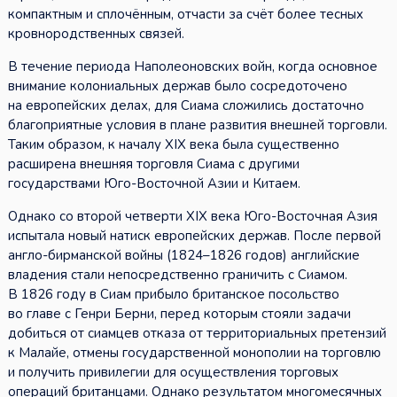
компактным и сплочённым, отчасти за счёт более тесных
кровнородственных связей.
В течение периода Наполеоновских войн, когда основное
внимание колониальных держав было сосредоточено
на европейских делах, для Сиама сложились достаточно
благоприятные условия в плане развития внешней торговли.
Таким образом, к началу XIX века была существенно
расширена внешняя торговля Сиама с другими
государствами Юго-Восточной Азии и Китаем.
Однако со второй четверти XIX века Юго-Восточная Азия
испытала новый натиск европейских держав. После первой
англо-бирманской войны (1824–1826 годов) английские
владения стали непосредственно граничить с Сиамом.
В 1826 году в Сиам прибыло британское посольство
во главе с Генри Берни, перед которым стояли задачи
добиться от сиамцев отказа от территориальных претензий
к Малайе, отмены государственной монополии на торговлю
и получить привилегии для осуществления торговых
операций британцами. Однако результатом многомесячных