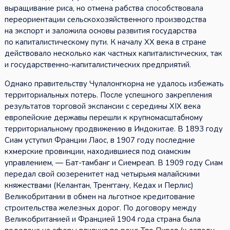
выращивание риса, но отмена рабства способствовала
переориентации сельскохозяйственного производства
на экспорт и заложила основы развития государства
по капиталистическому пути. К началу XX века в стране
действовало несколько как частных капиталистических, так
и государственно-капиталистических предприятий.
Однако правительству Чулалонгкорна не удалось избежать
территориальных потерь. После успешного закрепления
результатов торговой экспансии с середины XIX века
европейские державы перешли к крупномасштабному
территориальному продвижению в Индокитае. В 1893 году
Сиам уступил Франции Лаос, в 1907 году последние
кхмерские провинции, находившиеся под сиамским
управлением, — Бат-тамбанг и Сиемреап. В 1909 году Сиам
передал свой сюзеренитет над четырьмя малайскими
княжествами (Келантан, Тренггану, Кедах и Перлис)
Великобритании в обмен на льготное кредитование
строительства железных дорог. По договору между
Великобританией и Францией 1904 года страна была