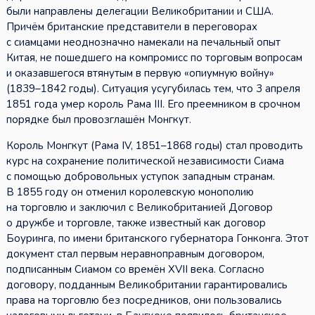
были направлены делегации Великобритании и США.
Причём британские представители в переговорах
с сиамцами неоднозначно намекали на печальный опыт
Китая, не пошедшего на компромисс по торговым вопросам
и оказавшегося втянутым в первую «опиумную войну»
(1839–1842 годы). Ситуация усугубилась тем, что 3 апреля
1851 года умер король Рама III. Его преемником в срочном
порядке был провозглашён Монгкут.
Король Монгкут (Рама IV, 1851–1868 годы) стал проводить
курс на сохранение политической независимости Сиама
с помощью добровольных уступок западным странам.
В 1855 году он отменил королевскую монополию
на торговлю и заключил с Великобританией Договор
о дружбе и торговле, также известный как договор
Боуринга, по имени британского губернатора Гонконга. Этот
документ стал первым неравноправным договором,
подписанным Сиамом со времён XVII века. Согласно
договору, подданным Великобритании гарантировались
права на торговлю без посредников, они пользовались