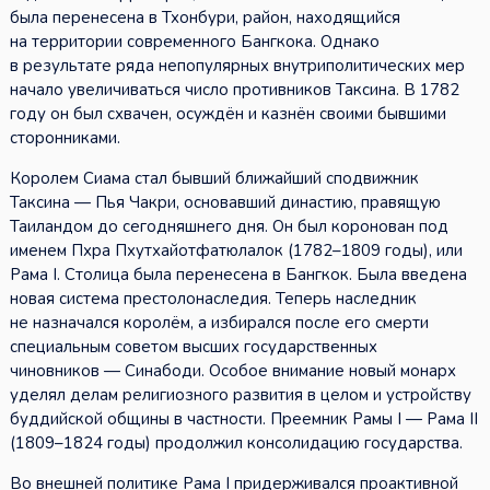
была перенесена в Тхонбури, район, находящийся
на территории современного Бангкока. Однако
в результате ряда непопулярных внутриполитических мер
начало увеличиваться число противников Таксина. В 1782
году он был схвачен, осуждён и казнён своими бывшими
сторонниками.
Королем Сиама стал бывший ближайший сподвижник
Таксина — Пья Чакри, основавший династию, правящую
Таиландом до сегодняшнего дня. Он был коронован под
именем Пхра Пхутхайотфатюлалок (1782–1809 годы), или
Рама I. Столица была перенесена в Бангкок. Была введена
новая система престолонаследия. Теперь наследник
не назначался королём, а избирался после его смерти
специальным советом высших государственных
чиновников — Синабоди. Особое внимание новый монарх
уделял делам религиозного развития в целом и устройству
буддийской общины в частности. Преемник Рамы I — Рама II
(1809–1824 годы) продолжил консолидацию государства.
Во внешней политике Рама I придерживался проактивной