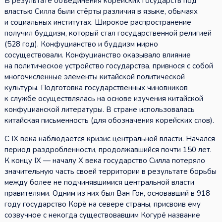
В результате объединения корейских государств под
властью Силла были стёрты различия в языке, обычаях
и социальных институтах. Широкое распространение
получил буддизм, который стал государственной религией
(528 год). Конфуцианство и буддизм мирно
сосуществовали. Конфуцианство оказывало влияние
на политическое устройство государства, привнося с собой
многочисленные элементы китайской политической
культуры. Подготовка государственных чиновников
к службе осуществлялась на основе изучения китайской
конфуцианской литературы. В стране использовалась
китайская письменность (для обозначения корейских слов).
С IX века наблюдается кризис центральной власти. Начался
период раздробленности, продолжавшийся почти 150 лет.
К концу IX — началу X века государство Силла потеряло
значительную часть своей территории в результате борьбы
между более не подчинявшимися центральной власти
правителями. Одним из них был Ван Гон, основавший в 918
году государство Корё на севере страны, присвоив ему
созвучное с некогда существовавшим Когурё название