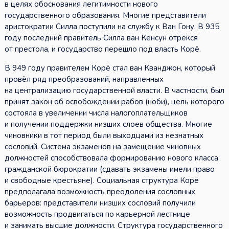
в целях обоснования легитимности нового
государственного образования. Многие представители
аристократии Силла поступили на службу к Ван Гону. В 935
году последний правитель Силла ван Кёнсун отрёкся
от престола, и государство перешло под власть Корё.
В 949 году правителем Корё стал ван Кванджон, который
провёл ряд преобразований, направленных
на централизацию государственной власти. В частности, был
принят закон об освобождении рабов (ноби), цель которого
состояла в увеличении числа налогоплательщиков
и получении поддержки низших слоев общества. Многие
чиновники в тот период были выходцами из незнатных
сословий. Система экзаменов на замещение чиновных
должностей способствовала формированию нового класса
гражданской бюрократии (сдавать экзамены имели право
и свободные крестьяне). Социальная структура Корё
предполагала возможность преодоления сословных
барьеров: представители низших сословий получили
возможность продвигаться по карьерной лестнице
и занимать высшие должности. Структура государственного