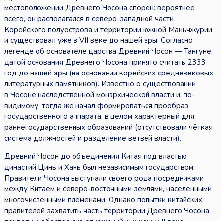
местоположении Древнего Чосона спорен: вероятнее
всего, он располагался в северо-западной части
Корейского полуострова и территории южной Маньчжурии
и существовал уже в VII веке до нашей эры. Согласно
легенде об основателе царства Древний Чосон — Тангуне,
датой основания Древнего Чосона принято считать 2333
год до нашей эры (на основании корейских средневековых
литературных памятников). Известно о существовании
в Чосоне наследственной монархической власти и, по-
видимому, тогда же начал формироваться прообраз
государственного аппарата, в целом характерный для
раннегосударственных образований (отсутствовали чёткая
система должностей и разделение ветвей власти).
Древний Чосон до объединения Китая под властью
династий Цинь и Хань был независимым государством.
Правители Чосона выступали своего рода посредниками
между Китаем и северо-восточными землями, населёнными
многочисленными племенами. Однако попытки китайских
правителей захватить часть территории Древнего Чосона