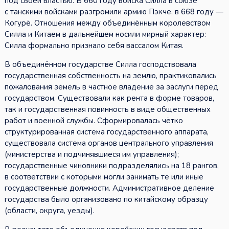
под своей властью. В 660 году войска Силла в союзе
с танскими войсками разгромили армию Пэкче, в 668 году —
Когурё. Отношения между объединённым королевством
Силла и Китаем в дальнейшем носили мирный характер:
Силла формально признало себя вассалом Китая.
В объединённом государстве Силла господствовала
государственная собственность на землю, практиковались
пожалования земель в частное владение за заслуги перед
государством. Существовали как рента в форме товаров,
так и государственная повинность в виде общественных
работ и военной службы. Сформировалась чётко
структурированная система государственного аппарата,
существовала система органов центрального управления
(министерства и подчинявшиеся им управления);
государственные чиновники подразделялись на 18 рангов,
в соответствии с которыми могли занимать те или иные
государственные должности. Административное деление
государства было организовано по китайскому образцу
(области, округа, уезды).