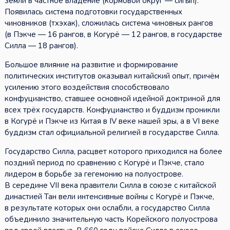
земли в частное владение (кормовой округ — сигып).
Появилась система подготовки государственных
чиновников (тхэхак), сложилась система чиновных рангов
(в Пэкче — 16 рангов, в Когурё — 12 рангов, в государстве
Силла — 18 рангов).
Большое влияние на развитие и формирование
политических институтов оказывал китайский опыт, причём
усилению этого воздействия способствовало
конфуцианство, ставшее основной идейной доктриной для
всех трёх государств. Конфуцианство и буддизм проникли
в Когурё и Пэкче из Китая в IV веке нашей эры, а в VI веке
буддизм стал официальной религией в государстве Силла.
Государство Силла, расцвет которого приходился на более
поздний период по сравнению с Когурё и Пэкче, стало
лидером в борьбе за гегемонию на полуострове.
В середине VII века правители Силла в союзе с китайской
династией Тан вели интенсивные войны с Когурё и Пэкче,
в результате которых они ослабли, а государство Силла
объединило значительную часть Корейского полуострова