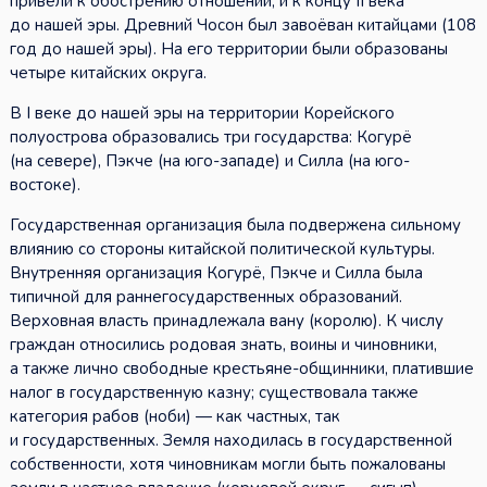
привели к обострению отношений, и к концу II века
до нашей эры. Древний Чосон был завоёван китайцами (108
год до нашей эры). На его территории были образованы
четыре китайских округа.
В I веке до нашей эры на территории Корейского
полуострова образовались три государства: Когурё
(на севере), Пэкче (на юго-западе) и Силла (на юго-
востоке).
Государственная организация была подвержена сильному
влиянию со стороны китайской политической культуры.
Внутренняя организация Когурё, Пэкче и Силла была
типичной для раннегосударственных образований.
Верховная власть принадлежала вану (королю). К числу
граждан относились родовая знать, воины и чиновники,
а также лично свободные крестьяне-общинники, платившие
налог в государственную казну; существовала также
категория рабов (ноби) — как частных, так
и государственных. Земля находилась в государственной
собственности, хотя чиновникам могли быть пожалованы