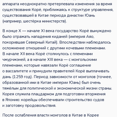
аппарата неоднократно претерпевала изменения за время
существования Корё, приближаясь к структуре управления,
существовавшей в Китае периода династии Юань
(например, шестёрка министерств).
В конце X — начале XI века государство Корё вынуждено
было отражать нападения киданей (империя Аяо,
покорившая Северный Китай). Впоследствии наблюдалось
осложнение отношений с другими кочевыми племенами.
В начале XII века Корё столкнулось с племенами
чжурчжэней, а в начале XIII века — с монгольскими
племенами, которые навязали Корё соглашение
о вассалитете и принудили правителей Корё выплачивать
дань (1259 год). Период зависимости от монголов (точнее,
образованной ими в Китае империи Юань) был очень
тяжёлым для политической и экономической жизни страны.
Корея служила плацдармом для подготовки вторжения
в Японию: корейцы обеспечивали строительство судов
и заготовку продовольствия.
После ослабления власти монголов в Китае в Корее