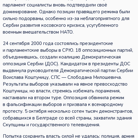
парламент социалисты вновь подтвердили своё
доминирование. Однако позиции правящего режима были
сильно подорваны, особенно из-за неблагоприятного для
Сербии развития косовского кризиса, усугубленного
военным вмешательством НАТО.
24 сентября 2000 года состоялись президентские
и парламентские выборы в СРЮ. 18 оппозиционных партий,
объединившись, создали коалицию Демократическая
оппозиция Сербии (ДОС). Кандидатом в президенты ДОС
выдвинула руководителя Демократической партии Сербии
Воислава Коштуницу, СПС — Слободана Милошевича.
Результаты выборов указывали на явное превосходство
Коштуницы, но власти, стремясь избежать поражения,
настаивали на втором туре. Оппозиция обвинила режим
в фальсификации выборов и призвала к всенародному
протесту. 5 октября несколько сотен тысяч демонстрантов,
собравшихся в Белграде со всей страны, захватили здания
Скупщины и государственного телевидения.
Попытка сохранить власть силой не удалась: полиция, армия