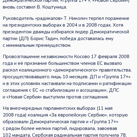
Демократической партии, «Группа 17+ », «Новой Сербии»)
вновь составил В. Коштуница.
Руководитель «радикалов» Т. Николич терпел поражение
на президентских выборах в 2004 и в 2008 годах. Хотя
президентом дважды избирался лидер Демократической
партии (ДП) Борис Тадич, победа доставалась ему
с минимальным преимуществом.
Провозглашение независимости Косово 17 февраля 2008
года и её признание большинством членов ЕС вызвало
раскол коалиционного «демократического» правительства,
просуществовавшего лишь 10 месяцев. ДП и «Группа 17+»
и в этих условиях настаивали на подписании и ратификации
соглашения с ЕС «о стабилизации и ассоциации», ДПС
и «Новая Сербия» выступили против соглашения.
На внеочередных парламентских выборах (11 мая
2008 года) коалиция «За европейскую Сербию», которую
образовали Демократическая партия и «Группа 17+»
с рядом более мелких партий, лидировала, завоевав
102 мандата, Сербская радикальная партия получила 78,