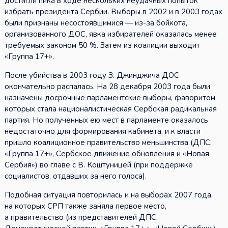
достигли пика в ходе нескольких неудачных попыток
избрать президента Сербии. Выборы в 2002 и в 2003 годах
были признаны несостоявшимися — из-за бойкота,
организованного ДОС, явка избирателей оказалась менее
требуемых законом 50 %. Затем из коалиции выходит
«Группа 17+».
После убийства в 2003 году З. Джинджича ДОС
окончательно распалась. На 28 декабря 2003 года были
назначены досрочные парламентские выборы, фаворитом
которых стала националистическая Сербская радикальная
партия. Но полученных ею мест в парламенте оказалось
недостаточно для формирования кабинета, и к власти
пришло коалиционное правительство меньшинства (ДПС,
«Группа 17+», Сербское движение обновления и «Новая
Сербия») во главе с В. Коштуницей (при поддержке
социалистов, отдавших за него голоса).
Подобная ситуация повторилась и на выборах 2007 года,
на которых СРП также заняла первое место,
а правительство (из представителей ДПС,