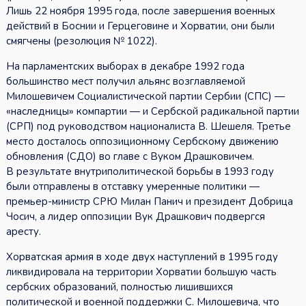
Лишь 22 ноября 1995 года, после завершения военных
действий в Боснии и Герцеговине и Хорватии, они были
смягчены (резолюция № 1022).
На парламентских выборах в декабре 1992 года
большинство мест получил альянс возглавляемой
Милошевичем Социалистической партии Сербии (СПС) —
«наследницы» компартии — и Сербской радикальной партии
(СРП) под руководством националиста В. Шешеля. Третье
место досталось оппозиционному Сербскому движению
обновления (СДО) во главе с Вуком Драшковичем.
В результате внутриполитической борьбы в 1993 году
были отправлены в отставку умеренные политики —
премьер-министр СРЮ Милан Панич и президент Добрица
Чосич, а лидер оппозиции Вук Драшкович подвергся
аресту.
Хорватская армия в ходе двух наступлений в 1995 году
ликвидировала на территории Хорватии большую часть
сербских образований, полностью лишившихся
политической и военной поддержки С. Милошевича, что