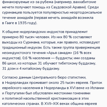
финансируемые из-за рубежа (например, ваххабитские
мечети получают помощь из Саудовской Аравии). Среди
суринамцев пользуется популярностью неортодоксальное
течение ахмадийя (первая мечеть ахмадийя возникла
в Гааге в 1935 году).
К общине нидерландских индуистов принадлежит
примерно 80 тысяч человек. Из них 80 % составляют
выходцы из Суринама, которые, как правило, исповедуют
традиционный индуизм. Есть также группа приверженцев
неоиндуистского течения «Арья самадж» (16 % всех
индуистов). 0,6 % населения — буддисты; ими созданы
86 школ, из которых 31 обучают тибетскому буддизму,
31 дзэн и 4 китайскому буддизму.
Согласно данным Центрального бюро статистики,
в Нидерландах проживает около 25 тысяч евреев. Приток
еврейского населения в Нидерланды в XVI веке из Испании
и Португалии был обусловлен жестокими гонениями
и политикой насильственной христианизации в этих
католических странах. В XVII–XIX веках община евреев