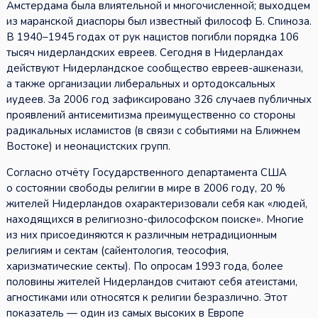
Амстердама была влиятельной и многочисленной; выходцем
из маранской диаспоры был известный философ Б. Спиноза.
В 1940–1945 годах от рук нацистов погибли порядка 106
тысяч нидерландских евреев. Сегодня в Нидерландах
действуют Нидерландское сообщество евреев-ашкенази,
а также организации либеральных и ортодоксальных
иудеев. За 2006 год зафиксировано 326 случаев публичных
проявлений антисемитизма преимущественно со стороны
радикальных исламистов (в связи с событиями на Ближнем
Востоке) и неонацистских групп.
Согласно отчёту Государственного департамента США
о состоянии свободы религии в мире в 2006 году, 20 %
жителей Нидерландов охарактеризовали себя как «людей,
находящихся в религиозно-философском поиске». Многие
из них присоединяются к различным нетрадиционным
религиям и сектам (сайентология, теософия,
харизматические секты). По опросам 1993 года, более
половины жителей Нидерландов считают себя атеистами,
агностиками или относятся к религии безразлично. Этот
показатель — один из самых высоких в Европе