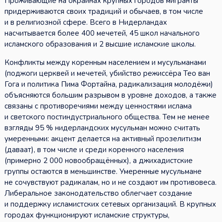
Проживающие на окраинах крупных городов мигранты
придерживаются своих традиций и обычаев, в том числе
и в религиозной сфере. Всего в Нидерландах
насчитывается более 400 мечетей, 45 школ начального
исламского образования и 2 высшие исламские школы.
Конфликты между коренным населением и мусульманами
(поджоги церквей и мечетей, убийство режиссёра Тео ван
Гога и политика Пима Фортайна, радикализация молодёжи)
объясняются большим разрывом в уровне доходов, а также
связаны с противоречиями между ценностями ислама
и светского постиндустриального общества. Тем не менее
взгляды 95 % нидерландских мусульман можно считать
умеренными: акцент делается на активный прозелитизм
(даваат), в том числе и среди коренного населения
(примерно 2 000 новообращённых), а джихадистские
группы остаются в меньшинстве. Умеренные мусульмане
не сочувствуют радикалам, но и не создают им противовеса.
Либеральное законодательство облегчает создание
и поддержку исламистских сетевых организаций. В крупных
городах функционируют исламские структуры,