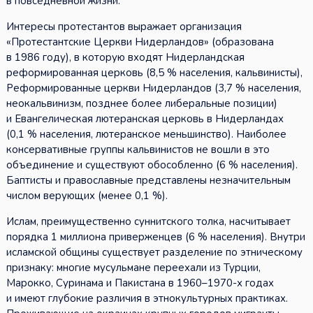
в повседневной жизни.
Интересы протестантов выражает организация
«Протестантские Церкви Нидерландов» (образована
в 1986 году), в которую входят Нидерландская
реформированная церковь (8,5 % населения, кальвинисты),
Реформированные церкви Нидерландов (3,7 % населения,
неокальвинизм, позднее более либеральные позиции)
и Евангелическая лютеранская церковь в Нидерландах
(0,1 % населения, лютеранское меньшинство). Наиболее
консервативные группы кальвинистов не вошли в это
объединение и существуют обособленно (6 % населения).
Баптисты и православные представлены незначительным
числом верующих (менее 0,1 %).
Ислам, преимущественно суннитского толка, насчитывает
порядка 1 миллиона приверженцев (6 % населения). Внутри
исламской общины существует разделение по этническому
признаку: многие мусульмане переехали из Турции,
Марокко, Суринама и Пакистана в 1960–1970-х годах
и имеют глубокие различия в этнокультурных практиках.