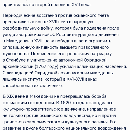
прокатилась во второй половине XVII века.
Периодические восстания против османского гнёта
превратились в конце XVII века в народную
освободительную войну, которая была подавлена после
ухода австрийских войск. Рост антитурецкого движения
в Македонии в XVIII века побудил власти ограничить
оппозиционную активность высшего православного
духовенства. Подчинение его греческому патриарху
в Стамбуле и уничтожение автономной Охридской
архиепископии (1767 году) усилили эллинизацию населения.
С ликвидацией Охридской архиепископии македонцы
лишились института, который в XVI–XVII веках
способствовал их сплочению.
В XIX веке в Македонии не прекращалась борьба
с османским господством. В 1820-х годах зародилось
культурно-просветительское движение, направленное
не только против османского владычества, но и против
греческого экономического и культурного засилья. Его
развитие в русле болгарского национального возрождения