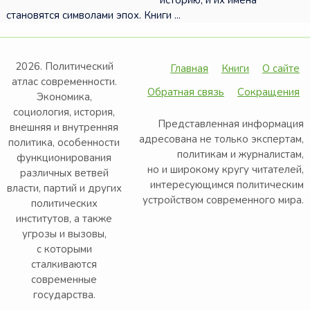
историю, и их имена
становятся символами эпох. Книги ...
2026. Политический
Главная
Книги
О сайте
атлас современности.
Обратная связь
Сокращения
Экономика,
социология, история,
Представленная информация
внешняя и внутренняя
адресована не только экспертам,
политика, особенности
политикам и журналистам,
функционирования
но и широкому кругу читателей,
различных ветвей
интересующимся политическим
власти, партий и других
устройством современного мира.
политических
институтов, а также
угрозы и вызовы,
с которыми
сталкиваются
современные
государства.