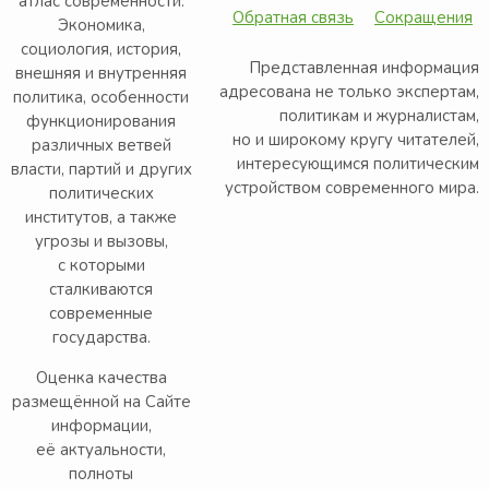
атлас современности.
Обратная связь
Сокращения
Экономика,
социология, история,
Представленная информация
внешняя и внутренняя
адресована не только экспертам,
политика, особенности
политикам и журналистам,
функционирования
но и широкому кругу читателей,
различных ветвей
интересующимся политическим
власти, партий и других
устройством современного мира.
политических
институтов, а также
угрозы и вызовы,
с которыми
сталкиваются
современные
государства.
Оценка качества
размещённой на Сайте
информации,
её актуальности,
полноты