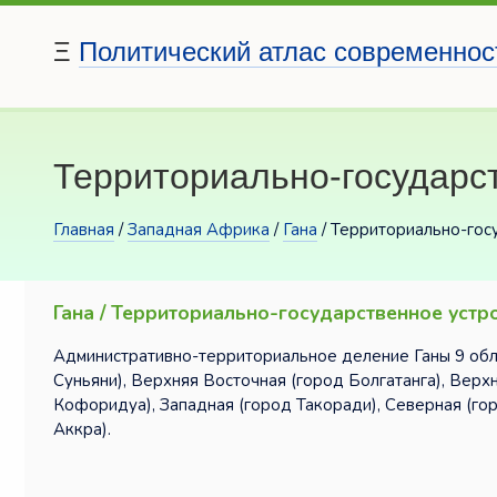
Ξ
Политический атлас современнос
Территориально-государс
Главная
/
Западная Африка
/
Гана
/ Территориально-гос
Гана / Территориально-государственное устр
Административно-территориальное деление Ганы 9 обла
Суньяни), Верхняя Восточная (город Болгатанга), Верхн
Кофоридуа), Западная (город Такоради), Северная (го
Аккра).