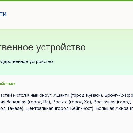
ти
твенное устройство
ударственное устройство
ойство
стей и столичный округ: Ашанти (город Кумаси), Бронг-Ахафо
яя Западная (город Ва), Вольта (город Хо), Восточная (город
род Тамале), Центральная (город Кейп-Кост), Большая Аккра (