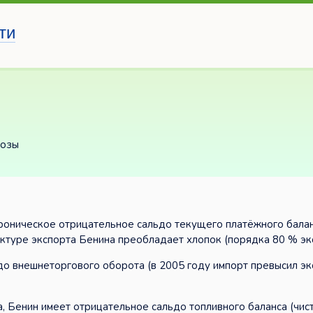
ти
розы
роническое отрицательное сальдо текущего платёжного балан
уктуре экспорта Бенина преобладает хлопок (порядка 80 % эк
о внешнеторгового оборота (в 2005 году импорт превысил эк
 Бенин имеет отрицательное сальдо топливного баланса (чис