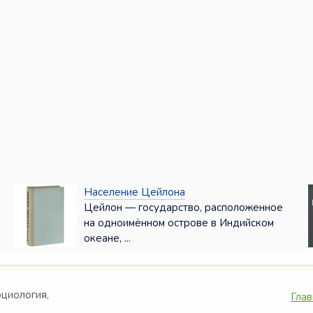
Население Цейлона
Цейлон — государство, расположенное
на одноимён­ном острове в Индийском
океане, ...
оциология,
Глав