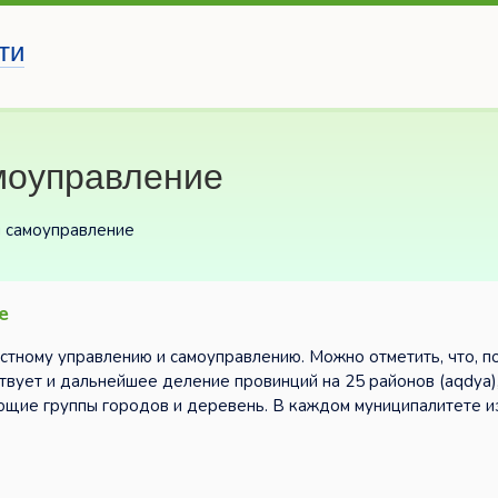
ти
моуправление
и самоуправление
е
естному управлению и самоуправлению. Можно отметить, что, п
вует и дальнейшее деление провинций на 25 районов (aqdya),
яющие группы городов и деревень. В каждом муниципалитете и