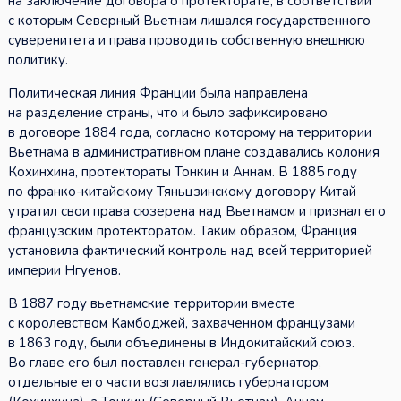
на заключение договора о протекторате, в соответствии
с которым Северный Вьетнам лишался государственного
суверенитета и права проводить собственную внешнюю
политику.
Политическая линия Франции была направлена
на разделение страны, что и было зафиксировано
в договоре 1884 года, согласно которому на территории
Вьетнама в административном плане создавались колония
Кохинхина, протектораты Тонкин и Аннам. В 1885 году
по франко-китайскому Тяньцзинскому договору Китай
утратил свои права сюзерена над Вьетнамом и признал его
французским протекторатом. Таким образом, Франция
установила фактический контроль над всей территорией
империи Нгуенов.
В 1887 году вьетнамские территории вместе
с королевством Камбоджей, захваченном французами
в 1863 году, были объединены в Индокитайский союз.
Во главе его был поставлен генерал-губернатор,
отдельные его части возглавлялись губернатором