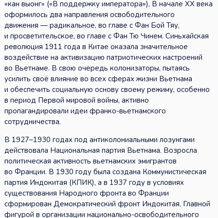
«кан выонг» («В поддержку императора»), В начале XX века
оформилось два направления освободительного
движения — радикальное, во главе с Фан Бой Тяу,
и просветительское, во главе с Фан Тю Чинем. Синьхайская
революция 1911 года в Китае оказала значительное
воздействие на активизацию патриотических настроений
во Вьетнаме. В свою очередь колонизаторы, пытаясь
усилить своё влияние во всех сферах жизни Вьетнама
и обеспечить социальную основу своему режиму, особенно
в период Первой мировой войны, активно
пропагандировали идеи франко-вьетнамского
сотрудничества.
В 1927–1930 годах под антиколониальными лозунгами
действовала Национальная партия Вьетнама. Возросла
политическая активность вьетнамских эмигрантов
во Франции. В 1930 году была создана Коммунистическая
партия Индокитая (КПИК), а в 1937 году в условиях
существования Народного фронта во Франции
сформирован Демократический фронт Индокитая. Главной
фигурой в организации национально-освободительного