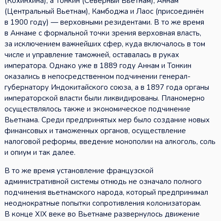
(Кохинхина), а Тонкин (Северный Вьетнам), Аннам
(Центральный Вьетнам), Камбоджа и Лаос (присоединён
в 1900 году) — верховными резидентами. В то же время
в Аннаме с формальной точки зрения верховная власть,
за исключением важнейших сфер, куда включалось в том
числе и управление таможней, оставалась в руках
императора. Однако уже в 1889 году Аннам и Тонкин
оказались в непосредственном подчинении генерал-
губернатору Индокитайского союза, а в 1897 года органы
императорской власти были ликвидированы. Планомерно
осуществлялось также и экономическое подчинение
Вьетнама. Среди предпринятых мер было создание новых
финансовых и таможенных органов, осуществление
налоговой реформы, введение монополии на алкоголь, соль
и опиум и так далее.
В то же время установление французской
административной системы отнюдь не означало полного
подчинения вьетнамского народа, который предпринимал
неоднократные попытки сопротивления колонизаторам.
В конце XIX веке во Вьетнаме развернулось движение