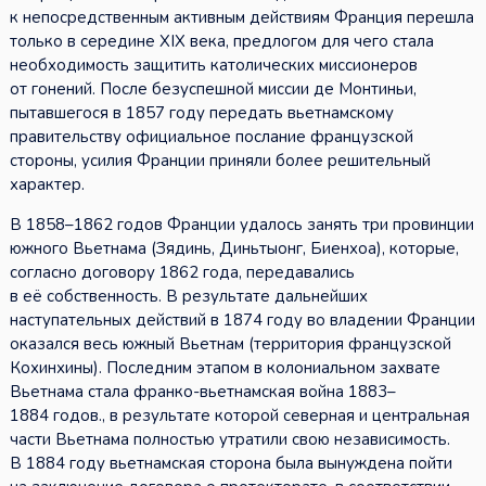
к непосредственным активным действиям Франция перешла
только в середине XIX века, предлогом для чего стала
необходимость защитить католических миссионеров
от гонений. После безуспешной миссии де Монтиньи,
пытавшегося в 1857 году передать вьетнамскому
правительству официальное послание французской
стороны, усилия Франции приняли более решительный
характер.
В 1858–1862 годов Франции удалось занять три провинции
южного Вьетнама (Зядинь, Диньтыонг, Биенхоа), которые,
согласно договору 1862 года, передавались
в её собственность. В результате дальнейших
наступательных действий в 1874 году во владении Франции
оказался весь южный Вьетнам (территория французской
Кохинхины). Последним этапом в колониальном захвате
Вьетнама стала франко-вьетнамская война 1883–
1884 годов., в результате которой северная и центральная
части Вьетнама полностью утратили свою независимость.
В 1884 году вьетнамская сторона была вынуждена пойти