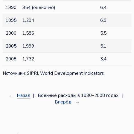
1990
954 (оценочно)
6,4
1995
1,294
6,9
2000
1,586
5,5
2005
1,999
5,1
2008
1,732
3,4
Источники: SIPRI, World Development Indicators.
←
Назад
| Военные расходы в 1990–2008 годах |
Вперёд
→